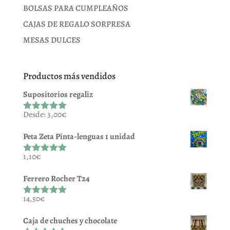
BOLSAS PARA CUMPLEAÑOS
CAJAS DE REGALO SORPRESA
MESAS DULCES
Productos más vendidos
Supositorios regaliz
Desde:
3,00
€
Valorado
con
5.00
de
5
Peta Zeta Pinta-lenguas 1 unidad
1,10
€
Valorado
con
5.00
de
5
Ferrero Rocher T24
14,50
€
Valorado
con
5.00
de
5
Caja de chuches y chocolate