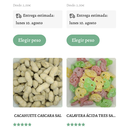
página
página
Desde:
3,00
€
Desde:
3,00
€
de
de
Entrega estimada:
Entrega estimada:
producto
producto
lunes 10. agosto
lunes 10. agosto
Este
Este
Elegir peso
Elegir peso
producto
producto
tiene
tiene
múltiples
múltiples
variantes.
variantes.
Las
Las
opciones
opciones
se
se
pueden
pueden
elegir
elegir
en
en
la
la
CACAHUETE CASCARA SAL
CALAVERA ÁCIDA TRES SABORES
página
página