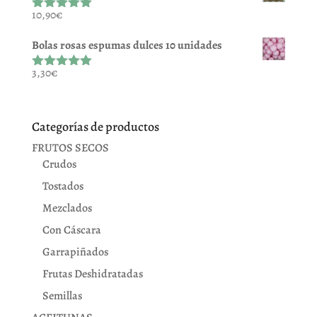
10,90
€
Valorado
con
5.00
de
5
Bolas rosas espumas dulces 10 unidades
3,30
€
Valorado
con
5.00
de
5
Categorías de productos
FRUTOS SECOS
Crudos
Tostados
Mezclados
Con Cáscara
Garrapiñados
Frutas Deshidratadas
Semillas