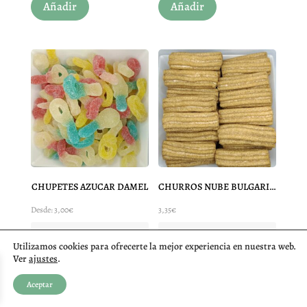
Añadir
Añadir
CHUPETES AZUCAR DAMEL
CHURROS NUBE BULGARI 15 UNIDADES
Desde:
3,00
€
3,35
€
Entrega estimada:
Entrega estimada:
Utilizamos cookies para ofrecerte la mejor experiencia en nuestra web.
lunes 10. agosto
lunes 10. agosto
Ver
ajustes
.
Este
Aceptar
Elegir peso
Añadir
producto