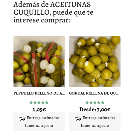
Además de ACEITUNAS
CUQUILLO, puede que te
interese comprar:
PEPINILLO RELLENO DE ANCHOA
GORDAL RELLENA DE QUESO
2,05
€
Desde:
7,00
€
Valorado
Valorado
con
con
4.90
4.90
Entrega estimada:
Entrega estimada:
de 5
de 5
lunes 10. agosto
lunes 10. agosto