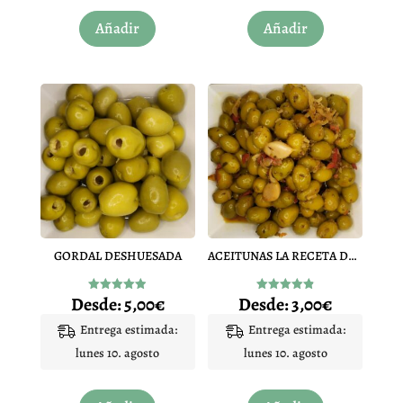
Este
Añadir
Añadir
producto
tiene
múltiples
variantes.
Las
opciones
se
pueden
elegir
en
GORDAL DESHUESADA
ACEITUNAS LA RECETA DEL CORTIJO SARASA
la
página
Desde:
5,00
€
Desde:
3,00
€
Valorado
Valorado
de
con
con
4.93
4.86
Entrega estimada:
Entrega estimada:
producto
de 5
de 5
lunes 10. agosto
lunes 10. agosto
Este
Este