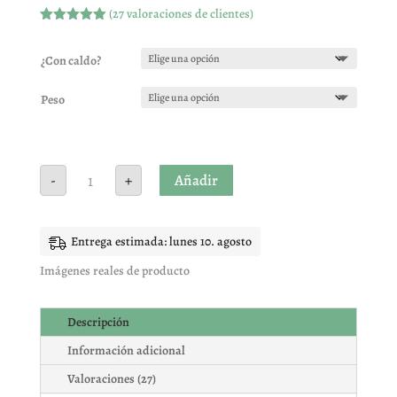
(
27
valoraciones de clientes)
Valorado
con
4.89
de
5 en base
¿Con caldo?
a
valoracione
s de
Peso
clientes
ACEITUNAS
Añadir
-
+
CUQUILLO
cantidad
Entrega estimada: lunes 10. agosto
Imágenes reales de producto
Descripción
Información adicional
Valoraciones (27)