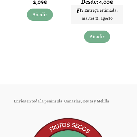
2,05
€
Desde:
4,00
€
Valorado
Valorado
de
de
con
con
4.90
4.79
Entrega estimada:
producto
producto
de 5
de 5
Añadir
martes 11. agosto
Este
Añadir
producto
tiene
múltiples
variantes.
Las
opciones
se
pueden
elegir
Envíos en toda la península, Canarias, Ceuta y Melilla
en
la
página
de