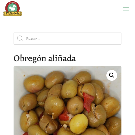
Búsqueda
de
productos
Obregón aliñada