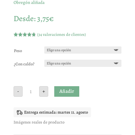
Obregón aliñada
Desde:
3,75
€
(
34
valoraciones de clientes)
Valorado
con
4.74
de 5 en
Peso
base a
valoracione
s de
¿Con caldo?
clientes
Obregón
Añadir
-
+
aliñada
cantidad
Entrega estimada: martes 11. agosto
Imágenes reales de producto