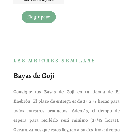
Este
producto
Elegir peso
tiene
múltiples
variantes.
Las
opciones
se
LAS MEJORES SEMILLAS
pueden
elegir
Bayas de Goji
en
la
página
Consigue tus
Bayas de Goji
en tu tienda de El
de
Enebrón. El plazo de entrega es de 24 a 48 horas para
producto
todos nuestros productos. Además, el tiempo de
espera para recibirlo será mínimo (24/48 horas).
Garantizamos que estos lleguen a su destino a tiempo