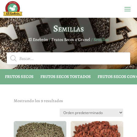
Semillas
El Enebrón
/
Frutos Secos a Granel
/ Semillas
Búsqueda
de
productos
FRUTOS SECOS
FRUTOS SECOS TOSTADOS
FRUTOS SECOS CON
Mostrando los 9 resultados