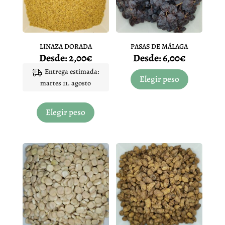
elegir
elegir
en
en
la
la
página
página
LINAZA DORADA
PASAS DE MÁLAGA
de
de
Desde:
2,00
€
Desde:
6,00
€
producto
producto
Este
Entrega estimada:
producto
Elegir peso
martes 11. agosto
tiene
Este
múltiples
producto
Elegir peso
variantes.
tiene
Las
múltiples
opciones
variantes.
se
Las
pueden
opciones
elegir
se
en
pueden
la
elegir
página
en
de