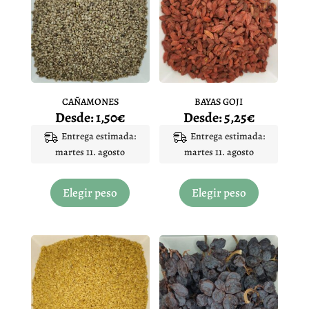
CAÑAMONES
BAYAS GOJI
Desde:
1,50
€
Desde:
5,25
€
Entrega estimada:
Entrega estimada:
martes 11. agosto
martes 11. agosto
Este
Este
producto
producto
Elegir peso
Elegir peso
tiene
tiene
múltiples
múltiples
variantes.
variantes.
Las
Las
opciones
opciones
se
se
pueden
pueden