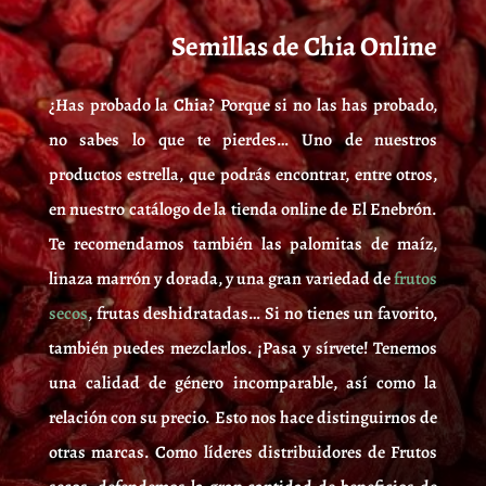
Semillas de Chia Online
¿Has probado la
Chia
? Porque si no las has probado,
no sabes lo que te pierdes… Uno de nuestros
productos estrella, que podrás encontrar, entre otros,
en nuestro catálogo de la tienda online de El Enebrón.
Te recomendamos también las palomitas de maíz,
linaza marrón y dorada, y una gran variedad de
frutos
secos
, frutas deshidratadas… Si no tienes un favorito,
también puedes mezclarlos. ¡Pasa y sírvete! Tenemos
una calidad de género incomparable, así como la
relación con su precio. Esto nos hace distinguirnos de
otras marcas. Como líderes distribuidores de Frutos