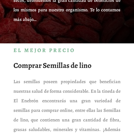
secos, defendemos la gran cantidad de beneficios de
los mismos para nuestro organismo. Te lo contamos
más abajo…
EL MEJOR PRECIO
Comprar Semillas de lino
Las semillas poseen propiedades que benefician
nuestras salud de forma considerable. En la tineda de
El Enebrón encontrarás una gran variedad de
semillas para comprar online, entre ellas las Semillas
de lino, que contienen una gran cantidad de fibra,
grasas saludables, minerales y vitaminas. ¡Además