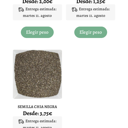
Desde:
2,00
€
Desde:
1,25
€
producto
producto
Entrega estimada:
Entrega estimada:
martes 11. agosto
martes 11. agosto
Este
Este
producto
producto
Elegir peso
Elegir peso
tiene
tiene
múltiples
múltiples
variantes.
variantes.
Las
Las
opciones
opciones
se
se
pueden
pueden
elegir
elegir
en
en
la
la
página
página
SEMILLA CHIA NEGRA
de
de
Desde:
3,75
€
producto
producto
Entrega estimada:
martes 11. agosto