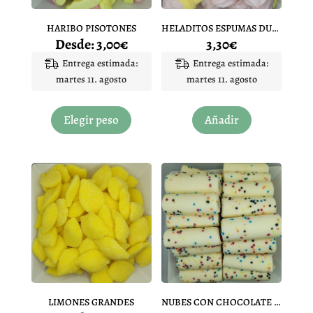
la
página
HARIBO PISOTONES
HELADITOS ESPUMAS DULCES 10 UNIDADES
de
Desde:
3,00
€
3,30
€
producto
Entrega estimada:
Entrega estimada:
martes 11. agosto
martes 11. agosto
Este
producto
Elegir peso
Añadir
tiene
múltiples
variantes.
Las
opciones
se
pueden
elegir
en
la
página
LIMONES GRANDES
NUBES CON CHOCOLATE (20 UNIDADES)
de