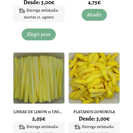
Desde:
3,00
€
4,75
€
producto
Entrega estimada:
Añadir
martes 11. agosto
Este
producto
Elegir peso
tiene
múltiples
variantes.
Las
opciones
se
pueden
elegir
en
la
página
LINEAS DE LIMON 15 UNIDADES
PLATANOS GOMINOLA
de
2,05
€
Desde:
3,00
€
producto
Entrega estimada:
Entrega estimada: