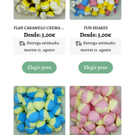
FLAN CARAMELO CREMA DAMEL
FUN SHAKES
Desde:
3,00
€
Desde:
3,00
€
Entrega estimada:
Entrega estimada:
martes 11. agosto
martes 11. agosto
Este
Este
producto
producto
Elegir peso
Elegir peso
tiene
tiene
múltiples
múltiples
variantes.
variantes.
Las
Las
opciones
opciones
se
se
pueden
pueden
elegir
elegir
en
en