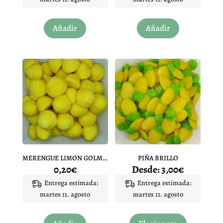
Añadir
Añadir
MERENGUE LIMON GOLMASA 1 UNIDAD
PIÑA BRILLO
0,20
€
Desde:
3,00
€
Entrega estimada:
Entrega estimada:
martes 11. agosto
martes 11. agosto
Este
producto