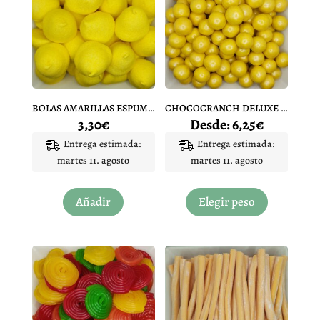
opciones
opciones
se
se
pueden
pueden
elegir
elegir
en
en
la
la
página
página
BOLAS AMARILLAS ESPUMAS DULCES 10 UNIDADES
CHOCOCRANCH DELUXE AMARILLO/ORO
de
de
3,30
€
Desde:
6,25
€
producto
producto
Entrega estimada:
Entrega estimada:
martes 11. agosto
martes 11. agosto
Este
producto
Añadir
Elegir peso
tiene
múltiples
variantes.
Las
opciones
se
pueden