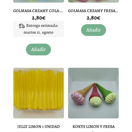
la
la
página
página
GOLMASA CREAMY COLA-PLATANO 10 UNIDADES
GOLMASA CREAMY FRESA-PLATANO 10 UNIDADES
de
de
2,80
€
2,80
€
producto
producto
Entrega estimada:
Añadir
martes 11. agosto
Añadir
JELLY LIMON 1 UNIDAD
KOKYS LIMON Y FRESA