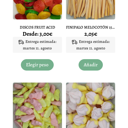
elegir
en
la
página
DISCOS FRUIT ACID
FINIPALO MELOCOTÓN 15 UNIDADES
de
Desde:
3,00
€
2,05
€
producto
Entrega estimada:
Entrega estimada:
martes 11. agosto
martes 11. agosto
Este
producto
Elegir peso
Añadir
tiene
múltiples
variantes.
Las
opciones
se
pueden
elegir
en