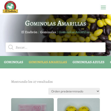
Gominolas Amarillas
El Enebrón
/
Gominolas
/ Gominolas Amarillas
Búsqueda
de
productos
GOMINOLAS
GOMINOLAS AMARILLAS
GOMINOLAS AZULES
Mostrando los 27 resultados