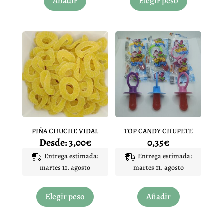
Añadir
Elegir peso
tiene
múltiples
variantes.
Las
opciones
se
pueden
elegir
en
la
página
PIÑA CHUCHE VIDAL
TOP CANDY CHUPETE
de
Desde:
3,00
€
0,35
€
producto
Entrega estimada:
Entrega estimada:
martes 11. agosto
martes 11. agosto
Este
producto
Elegir peso
Añadir
tiene
múltiples