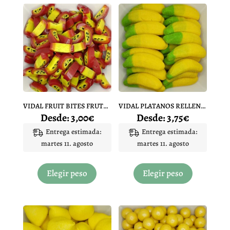
variantes.
Las
opciones
se
pueden
elegir
en
la
página
VIDAL FRUIT BITES FRUTA PASION
VIDAL PLATANOS RELLENO MAXI
de
Desde:
3,00
€
Desde:
3,75
€
producto
Entrega estimada:
Entrega estimada:
martes 11. agosto
martes 11. agosto
Este
Este
producto
producto
Elegir peso
Elegir peso
tiene
tiene
múltiples
múltiples
variantes.
variantes.
Las
Las