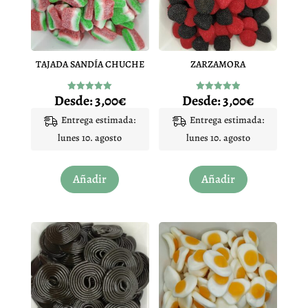
TAJADA SANDÍA CHUCHE
ZARZAMORA
Desde:
3,00
€
Desde:
3,00
€
Valorado
Valorado
con
con
5.00
4.93
Entrega estimada:
Entrega estimada:
de 5
de 5
lunes 10. agosto
lunes 10. agosto
Este
Este
Añadir
Añadir
producto
producto
tiene
tiene
múltiples
múltiples
variantes.
variantes.
Las
Las
opciones
opciones
se
se
pueden
pueden