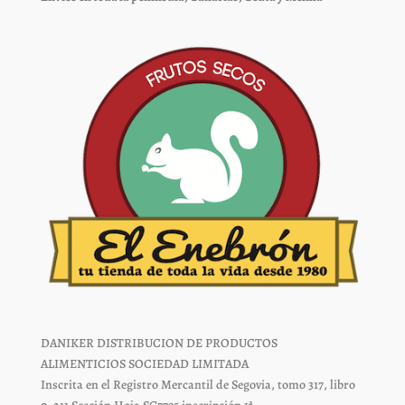
en
en
la
la
página
página
de
de
producto
producto
DANIKER DISTRIBUCION DE PRODUCTOS
ALIMENTICIOS SOCIEDAD LIMITADA
Inscrita en el Registro Mercantil de Segovia, tomo 317, libro