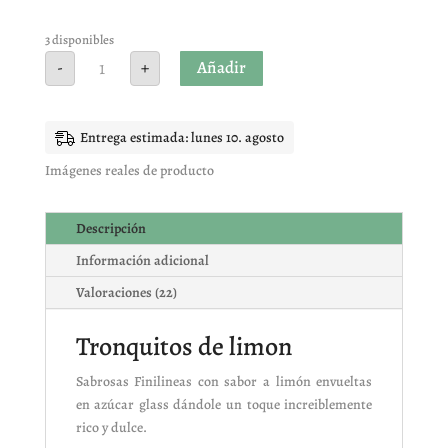
Valorado
con
4.95
de
5 en base
3 disponibles
a
Lineas
Añadir
-
+
valoracione
de
s de
limon
clientes
15
unidades
cantidad
Entrega estimada: lunes 10. agosto
Imágenes reales de producto
Descripción
Información adicional
Valoraciones (22)
Tronquitos de limon
Sabrosas Finilineas con sabor a limón envueltas
en azúcar glass dándole un toque increiblemente
rico y dulce.