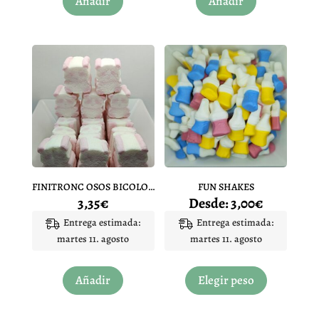
Añadir
Añadir
FINITRONC OSOS BICOLOR 10 UNIDADES
FUN SHAKES
3,35
€
Desde:
3,00
€
Entrega estimada:
Entrega estimada:
martes 11. agosto
martes 11. agosto
Este
producto
Añadir
Elegir peso
tiene
múltiples