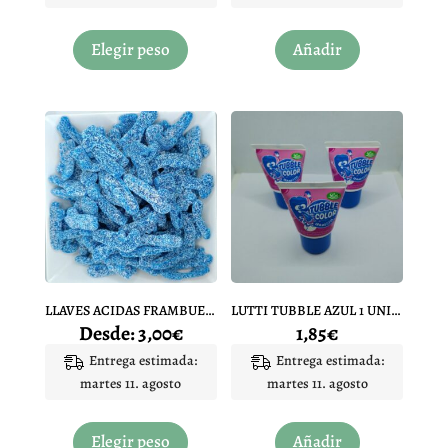
Este
producto
Elegir peso
Añadir
tiene
múltiples
variantes.
Las
opciones
se
pueden
elegir
en
la
página
LLAVES ACIDAS FRAMBUESA FINI HERRAMIENTAS
LUTTI TUBBLE AZUL 1 UNIDAD
de
Desde:
3,00
€
1,85
€
producto
Entrega estimada:
Entrega estimada:
martes 11. agosto
martes 11. agosto
Este
producto
Elegir peso
Añadir