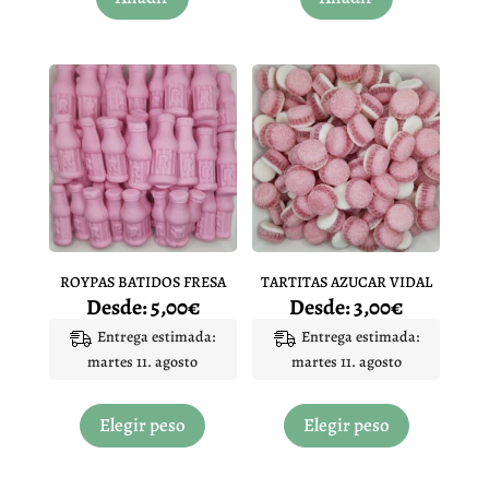
ROYPAS BATIDOS FRESA
TARTITAS AZUCAR VIDAL
Desde:
5,00
€
Desde:
3,00
€
Entrega estimada:
Entrega estimada:
martes 11. agosto
martes 11. agosto
Este
Este
producto
producto
Elegir peso
Elegir peso
tiene
tiene
múltiples
múltiples