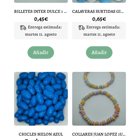
la
la
página
página
BILLETES INTER DULCE 1 UNIDAD
CALAVERAS SURTIDAS GIGANTES
de
de
0,45
€
0,65
€
producto
producto
Entrega estimada:
Entrega estimada:
martes 11. agosto
martes 11. agosto
Añadir
Añadir
CHICLES MELON AZUL
COLLARES JUAN LOPEZ 1UNIDAD