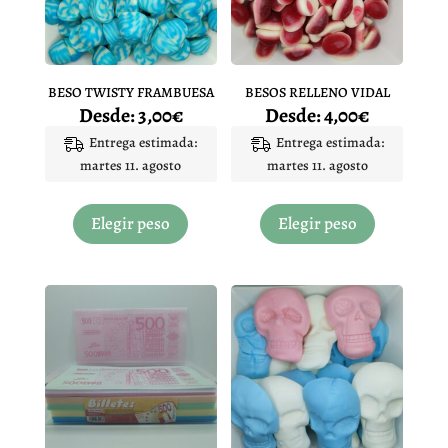
BESO TWISTY FRAMBUESA
BESOS RELLENO VIDAL
Desde:
3,00
€
Desde:
4,00
€
Entrega estimada:
Entrega estimada:
martes 11. agosto
martes 11. agosto
Este
Este
producto
producto
Elegir peso
Elegir peso
tiene
tiene
múltiples
múltiples
variantes.
variantes.
Las
Las
opciones
opciones
se
se
pueden
pueden
elegir
elegir
en
en