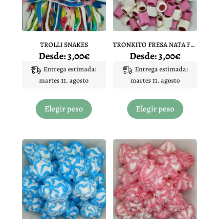
TROLLI SNAKES
TRONKITO FRESA NATA FRESA
Desde:
3,00
€
Desde:
3,00
€
Entrega estimada:
Entrega estimada:
martes 11. agosto
martes 11. agosto
Este
Este
producto
producto
Elegir peso
Elegir peso
tiene
tiene
múltiples
múltiples
variantes.
variantes.
Las
Las
opciones
opciones
se
se
pueden
pueden
elegir
elegir
en
en