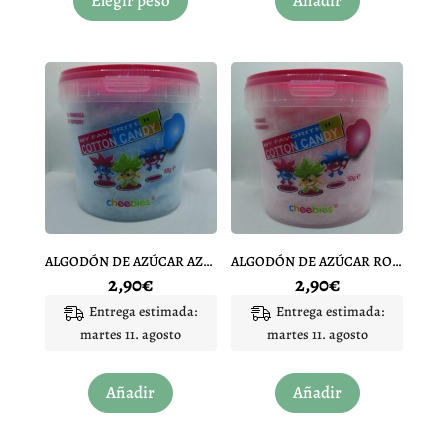
Elegir peso
Añadir
tiene
múltiples
variantes.
Las
opciones
se
pueden
elegir
en
la
página
ALGODÓN DE AZÚCAR AZUL 50 GR
ALGODÓN DE AZÚCAR ROSA 50 GR
de
2,90
€
2,90
€
producto
Entrega estimada:
Entrega estimada:
martes 11. agosto
martes 11. agosto
Añadir
Añadir