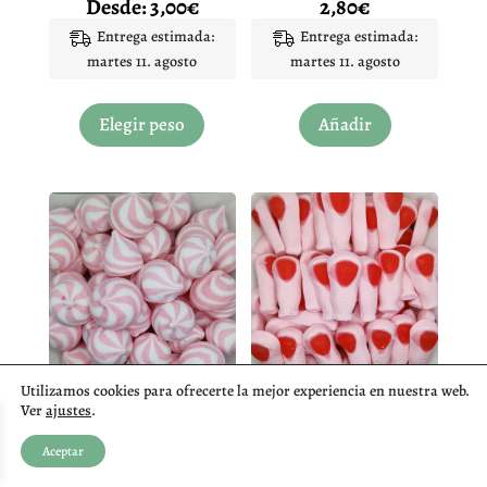
Desde:
3,00
€
2,80
€
producto
Entrega estimada:
Entrega estimada:
martes 11. agosto
martes 11. agosto
Este
producto
Elegir peso
Añadir
tiene
múltiples
variantes.
Las
opciones
se
pueden
elegir
en
la
Utilizamos cookies para ofrecerte la mejor experiencia en nuestra web.
página
CREAMY TWIST ROSA 10 UNIDADES
DEDOS CHUCHES DEDONES
Ver
ajustes
.
de
2,80
€
Desde:
3,00
€
producto
Aceptar
Entrega estimada:
Entrega estimada: