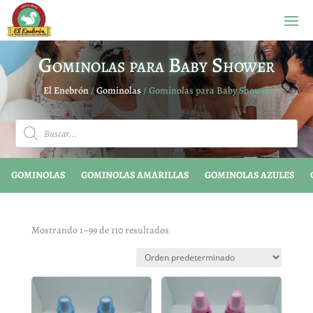
Gominolas para Baby Shower
El Enebrón
/
Gominolas
/ Gominolas para Baby Shower
Búsqueda
de
productos
GOMINOLAS
GOMINOLAS AMARILLAS
GOMINOLAS AZULES
Mostrando 1–99 de 110 resultados