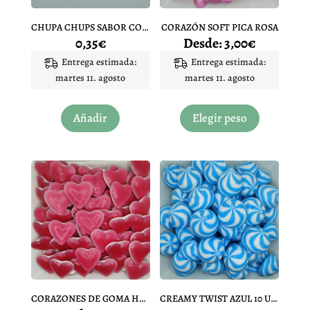
la
página
CHUPA CHUPS SABOR COLA
CORAZÓN SOFT PICA ROSA
de
0,35
€
Desde:
3,00
€
producto
Entrega estimada:
Entrega estimada:
martes 11. agosto
martes 11. agosto
Este
producto
Añadir
Elegir peso
tiene
múltiples
variantes.
Las
opciones
se
pueden
elegir
en
la
página
CORAZONES DE GOMA HARIBO
CREAMY TWIST AZUL 10 UNIDADES
de