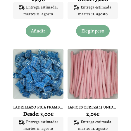
Entrega estimada:
Entrega estimada:
martes 11. agosto
martes 11. agosto
Este
producto
Añadir
Elegir peso
tiene
múltiples
variantes.
Las
opciones
se
pueden
elegir
en
la
página
LADRILLAZO PICA FRAMBUESA
LAPICES CEREZA 15 UNIDADES
de
Desde:
3,00
€
2,05
€
producto
Entrega estimada:
Entrega estimada:
martes 11. agosto
martes 11. agosto