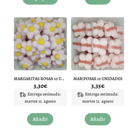
tiene
múltiples
variantes.
Las
opciones
se
pueden
elegir
en
la
página
MARGARITAS ROSAS 10 UNIDADES
MARIPOSAS 10 UNIDADES
de
3,30
€
3,35
€
producto
Entrega estimada:
Entrega estimada:
martes 11. agosto
martes 11. agosto
Añadir
Añadir