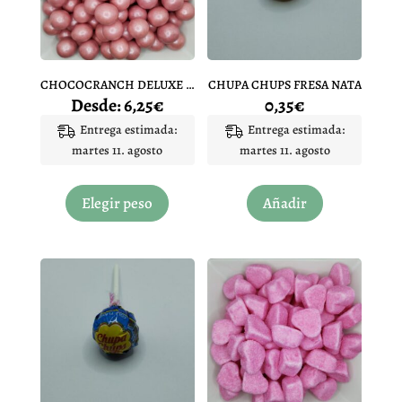
página
de
producto
CHOCOCRANCH DELUXE ROSA
CHUPA CHUPS FRESA NATA
Desde:
6,25
€
0,35
€
Entrega estimada:
Entrega estimada:
martes 11. agosto
martes 11. agosto
Este
producto
Elegir peso
Añadir
tiene
múltiples
variantes.
Las
opciones
se
pueden
elegir
en