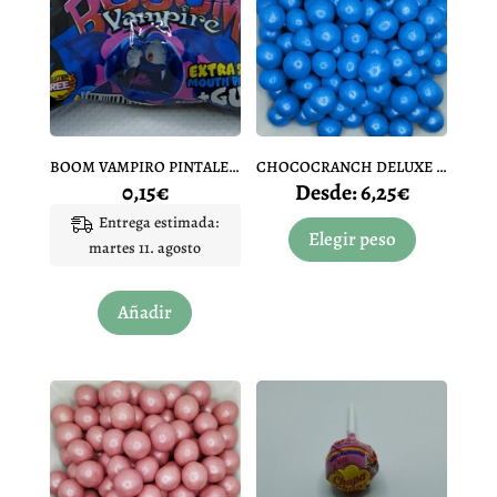
BOOM VAMPIRO PINTALENGUAS
CHOCOCRANCH DELUXE AZUL
0,15
€
Desde:
6,25
€
Este
Entrega estimada:
producto
Elegir peso
martes 11. agosto
tiene
múltiples
Añadir
variantes.
Las
opciones
se
pueden
elegir
en
la