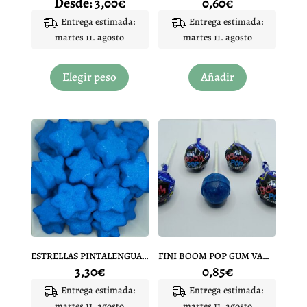
Desde:
3,00
€
0,60
€
Entrega estimada:
Entrega estimada:
martes 11. agosto
martes 11. agosto
Este
producto
Elegir peso
Añadir
tiene
múltiples
variantes.
Las
opciones
se
pueden
elegir
en
la
página
ESTRELLAS PINTALENGUAS BULGARI 10 UNIDADES
FINI BOOM POP GUM VAMPIRO 1 UNIDAD
de
3,30
€
0,85
€
producto
Entrega estimada:
Entrega estimada:
martes 11. agosto
martes 11. agosto