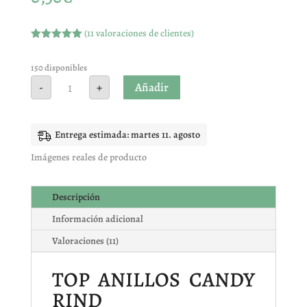
(
11
valoraciones de clientes)
Valorado
con
5.00
de
5 en base
150 disponibles
a
TOP
Añadir
-
+
valoracione
ANILLOS
s de
CANDY
clientes
RING
cantidad
Entrega estimada: martes 11. agosto
Imágenes reales de producto
Descripción
Información adicional
Valoraciones (11)
TOP ANILLOS CANDY
RIND