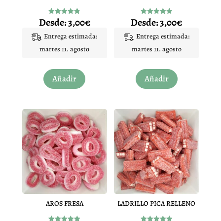
Desde:
3,00
€
Desde:
3,00
€
Valorado
Valorado
con
con
4.83
4.97
Entrega estimada:
Entrega estimada:
de 5
de 5
martes 11. agosto
martes 11. agosto
Este
Este
Añadir
Añadir
producto
producto
tiene
tiene
múltiples
múltiples
variantes.
variantes.
Las
Las
opciones
opciones
se
se
pueden
pueden
elegir
elegir
en
en
AROS FRESA
LADRILLO PICA RELLENO
la
la
página
página