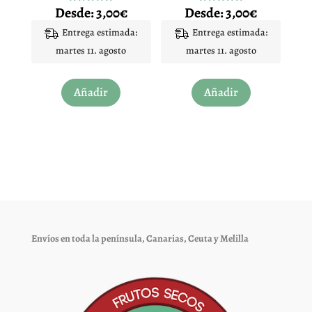
Desde:
3,00
€
Desde:
3,00
€
Valorado
Valorado
de
de
con
con
4.92
4.96
Entrega estimada:
Entrega estimada:
producto
producto
de 5
de 5
martes 11. agosto
martes 11. agosto
Este
Este
Añadir
Añadir
producto
producto
tiene
tiene
múltiples
múltiples
variantes.
variantes.
Las
Las
opciones
opciones
se
se
pueden
pueden
elegir
elegir
Envíos en toda la península, Canarias, Ceuta y Melilla
en
en
la
la
página
página
de
de