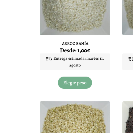
ARROZ BAHÍA
Desde:
1,00
€
Entrega estimada: martes 11.
agosto
Este
producto
Elegir peso
tiene
múltiples
variantes.
Las
opciones
se
pueden