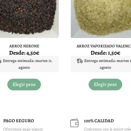
elegir
elegi
en
en
la
la
página
pági
de
de
producto
prod
ARROZ NERONE
ARROZ VAPORIZADO VALENC
Desde:
4,50
€
Desde:
1,50
€
Entrega estimada: martes 11.
Entrega estimada: martes 1
agosto
agosto
Este
Este
producto
prod
Elegir peso
Elegir peso
tiene
tiene
múltiples
múlt
variantes.
varia
Las
Las
opciones
opci
PAGO SEGURO
100% CALIDAD

se
se
Ofrecemos pago seguro
Contamos con la mejor sele
pueden
pued