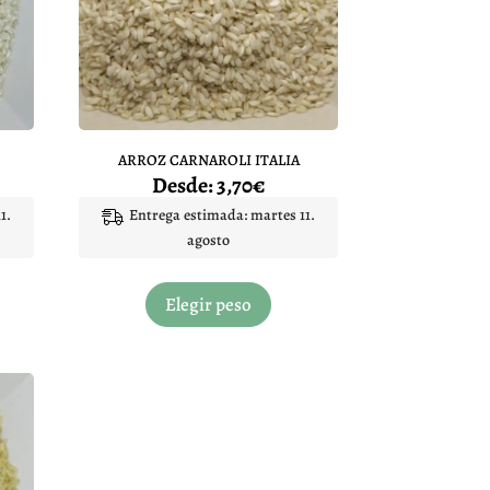
ARROZ CARNAROLI ITALIA
Desde:
3,70
€
1.
Entrega estimada: martes 11.
agosto
Este
ucto
producto
Elegir peso
tiene
iples
múltiples
ntes.
variantes.
Las
ones
opciones
se
en
pueden