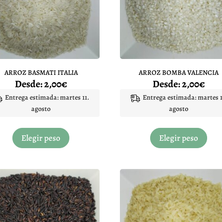
ARROZ BASMATI ITALIA
ARROZ BOMBA VALENCIA
Desde:
2,00
€
Desde:
2,00
€
Entrega estimada: martes 11.
Entrega estimada: martes 1
agosto
agosto
Este
Este
producto
prod
Elegir peso
Elegir peso
tiene
tiene
múltiples
múlt
variantes.
varia
Las
Las
opciones
opci
se
se
pueden
pued