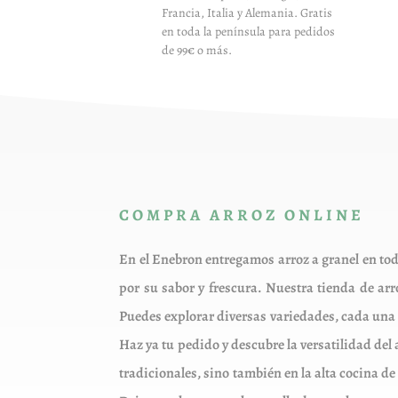
Francia, Italia y Alemania. Gratis
elegir
en toda la península para pedidos
en
de 99€ o más.
la
página
de
producto
COMPRA ARROZ ONLINE
En el Enebron entregamos arroz a granel en to
por su sabor y frescura. Nuestra tienda de arr
Puedes explorar diversas variedades, cada una c
Haz ya tu pedido y descubre la versatilidad del
tradicionales, sino también en la alta cocina de