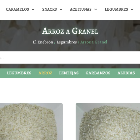
CARAMELOS
SNACKS
ACEITUNAS
LEGUMBRES
Arroz a Granel
El Enebrón
/
Legumbres
/ Arroz a Granel
LEGUMBRES
ARROZ
LENTEJAS
GARBANZOS
ALUBIAS