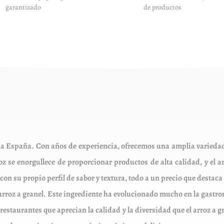
garantizado
de productos
elegir
elegi
en
en
la
la
página
pági
de
de
producto
prod
da España. Con años de experiencia, ofrecemos una amplia variedad 
oz se enorgullece de proporcionar productos de alta calidad, y el a
on su propio perfil de sabor y textura, todo a un precio que destaca
 arroz a granel. Este ingrediente ha evolucionado mucho en la gastr
 restaurantes que aprecian la calidad y la diversidad que el arroz a 