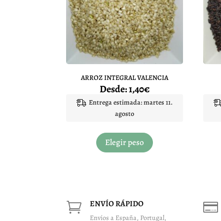
elegir
en
la
página
de
producto
ARROZ INTEGRAL VALENCIA
Desde:
1,40
€
Entrega estimada: martes 11.
agosto
Este
producto
Elegir peso
tiene
múltiples
variantes.
Las
opciones
ENVÍO RÁPIDO


se
Envíos a España, Portugal,
pueden