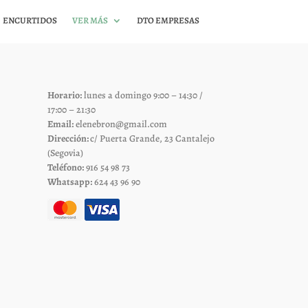
ENCURTIDOS
VER MÁS
DTO EMPRESAS
Horario:
lunes a domingo 9:00 – 14:30 /
17:00 – 21:30
Email:
elenebron@gmail.com
Dirección:
c/ Puerta Grande, 23 Cantalejo
(Segovia)
Teléfono:
916 54 98 73
Whatsapp:
624 43 96 90