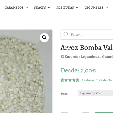
CARAMELOS
SNACKS
ACEITUNAS
LEGUMBRES
Búsqueda
de
productos
Arroz Bomba Val
El Enebrón
/
Legumbres a Granel
Desde:
2,00
€
(
7
valoraciones de clie
Valorado
con
4.86
de
5 en base
Peso
a
valoracione
s de
clientes