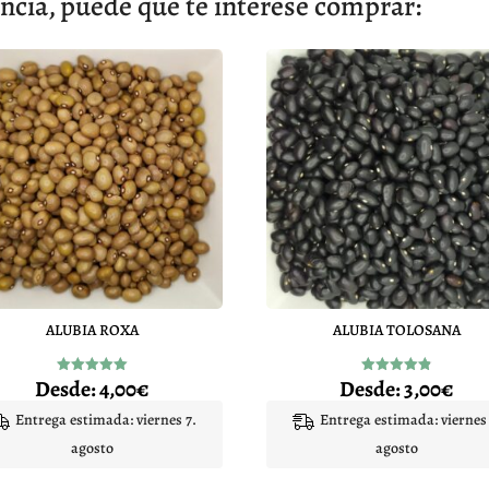
cia, puede que te interese comprar:
ALUBIA ROXA
ALUBIA TOLOSANA
Desde:
4,00
€
Desde:
3,00
€
Valorado
Valorado
con
con
5.00
4.87
Entrega estimada: viernes 7.
Entrega estimada: viernes 
de 5
de 5
agosto
agosto
Este
Este