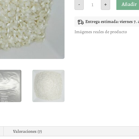
Arroz
Añadir
-
+
Bomba
Valencia
cantidad
Entrega estimada: viernes 7. 
Imágenes reales de producto
Valoraciones (7)