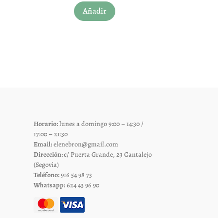
Añadir
to
producto
tiene
les
múltiples
es.
variantes.
Las
es
opciones
se
pueden
elegir
Horario:
lunes a domingo 9:00 – 14:30 /
en
17:00 – 21:30
la
Email:
elenebron@gmail.com
página
Dirección:
c/ Puerta Grande, 23 Cantalejo
de
(Segovia)
Teléfono:
916 54 98 73
to
producto
Whatsapp:
624 43 96 90