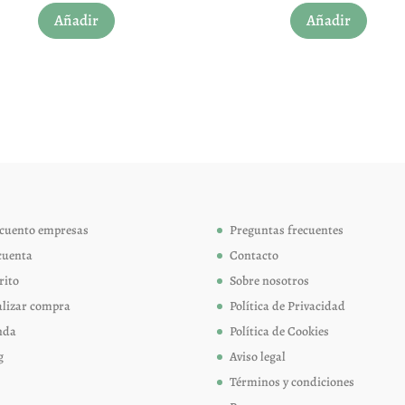
Añadir
Añadir
producto
produc
tiene
tiene
múltiples
múltip
variantes.
variant
Las
Las
opciones
opcion
se
se
pueden
pueden
elegir
elegir
cuento empresas
Preguntas frecuentes
en
en
cuenta
Contacto
la
la
página
página
rito
Sobre nosotros
de
de
alizar compra
Política de Privacidad
producto
produc
nda
Política de Cookies
g
Aviso legal
Términos y condiciones