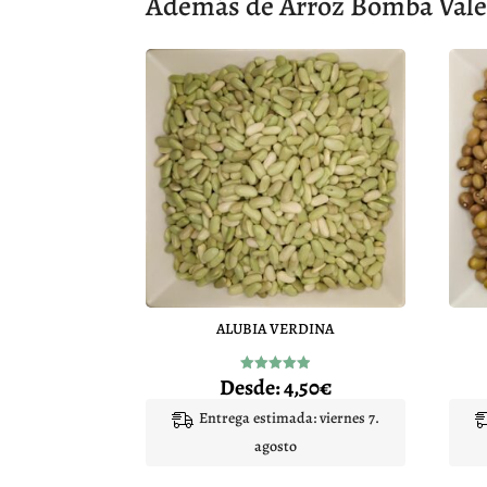
Además de Arroz Bomba Valen
ALUBIA VERDINA
Desde:
4,50
€
Valorado
con
4.95
Entrega estimada: viernes 7.
de 5
agosto
Este