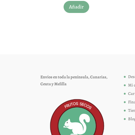
Añadir
producto
tiene
múltiples
variantes.
Las
opciones
se
pueden
elegir
Des
Envíos en toda la península, Canarias,
en
Ceuta y Melilla
Mi 
la
página
Car
de
Fin
producto
Tie
Blo