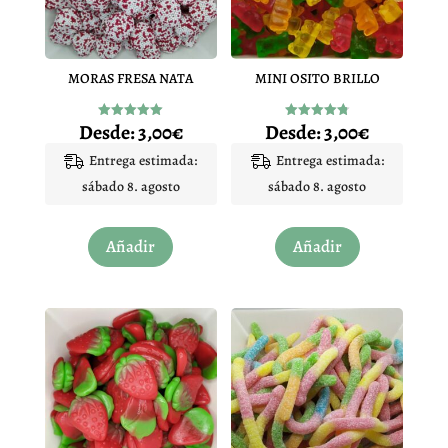
MORAS FRESA NATA
MINI OSITO BRILLO
Desde:
3,00
€
Desde:
3,00
€
Valorado
Valorado
con
con
4.97
4.83
Entrega estimada:
Entrega estimada:
de 5
de 5
sábado 8. agosto
sábado 8. agosto
Este
Este
Añadir
Añadir
producto
producto
tiene
tiene
múltiples
múltiples
variantes.
variantes.
Las
Las
opciones
opciones
se
se
pueden
pueden