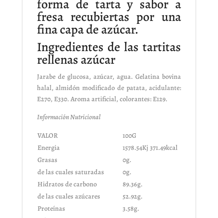
forma de tarta y sabor a
fresa recubiertas por una
fina capa de azúcar.
Ingredientes de las tartitas
rellenas azúcar
Jarabe de glucosa, azúcar, agua. Gelatina bovina
halal, almidón modificado de patata, acidulante:
E270, E330. Aroma artificial, colorantes: E129.
Información Nutricional
VALOR
100G
Energia
1578.54Kj 371.49kcal
Grasas
0g.
de las cuales saturadas
0g.
Hidratos de carbono
89.36g.
de las cuales azúcares
52.92g.
Proteínas
3.58g.