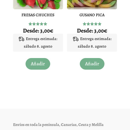
elegir
elegir
en
en
FRESAS CHUCHES
GUSANO PICA
la
la
página
página
Desde:
3,00
€
Desde:
3,00
€
Valorado
Valorado
de
de
con
con
4.95
5.00
Entrega estimada:
Entrega estimada:
producto
producto
de 5
de 5
sábado 8. agosto
sábado 8. agosto
Este
Este
Añadir
Añadir
producto
producto
tiene
tiene
múltiples
múltiples
variantes.
variantes.
Las
Las
opciones
opciones
se
se
pueden
pueden
elegir
elegir
Envíos en toda la península, Canarias, Ceuta y Melilla