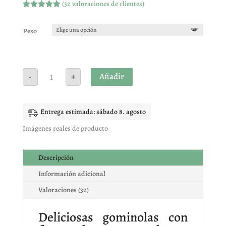
(
32
valoraciones de clientes)
Valorado
con
4.97
de
5 en base
Peso
a
valoracione
s de
clientes
TARTITAS
Añadir
-
+
AZUCAR
VIDAL
cantidad
Entrega estimada: sábado 8. agosto
Imágenes reales de producto
Descripción
Información adicional
Valoraciones (32)
Deliciosas gominolas con