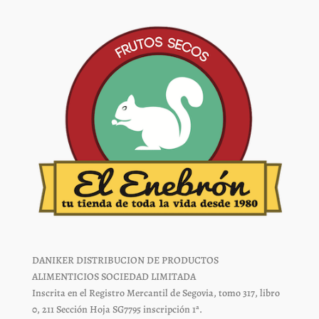
en
en
la
la
página
página
de
de
producto
producto
DANIKER DISTRIBUCION DE PRODUCTOS
ALIMENTICIOS SOCIEDAD LIMITADA
Inscrita en el Registro Mercantil de Segovia, tomo 317, libro
0, 211 Sección Hoja SG7795 inscripción 1ª.