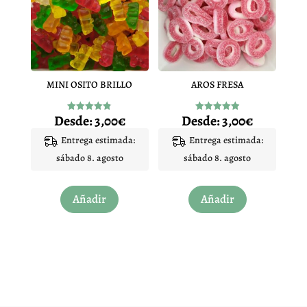
opciones
opciones
se
se
pueden
pueden
elegir
elegir
en
en
MINI OSITO BRILLO
AROS FRESA
la
la
página
página
Desde:
3,00
€
Desde:
3,00
€
Valorado
Valorado
de
de
con
con
4.83
4.92
Entrega estimada:
Entrega estimada:
producto
producto
de 5
de 5
sábado 8. agosto
sábado 8. agosto
Este
Este
Añadir
Añadir
producto
producto
tiene
tiene
múltiples
múltiples
variantes.
variantes.
Las
Las
opciones
opciones
se
se