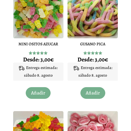
MINI OSITOS AZUCAR
GUSANO PICA
Desde:
3,00
€
Desde:
3,00
€
Valorado
Valorado
con
con
5.00
5.00
Entrega estimada:
Entrega estimada:
de 5
de 5
sábado 8. agosto
sábado 8. agosto
Este
Este
Añadir
Añadir
producto
producto
tiene
tiene
múltiples
múltiples
variantes.
variantes.
Las
Las