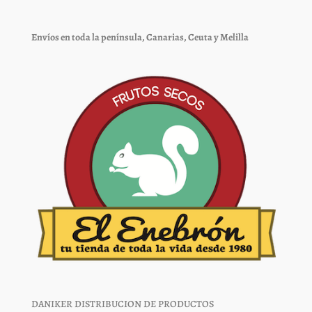
pueden
pueden
elegir
elegir
Envíos en toda la península, Canarias, Ceuta y Melilla
en
en
la
la
página
página
de
de
producto
producto
DANIKER DISTRIBUCION DE PRODUCTOS