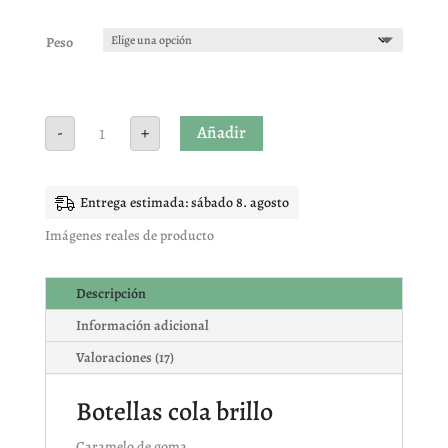
Valorado
con
5.00
de
5 en base
Peso
a
valoracione
s de
clientes
Botellas
Añadir
-
+
cola
brillo
cantidad
Entrega estimada: sábado 8. agosto
Imágenes reales de producto
Descripción
Información adicional
Valoraciones (17)
Botellas cola brillo
Caramelo de goma.