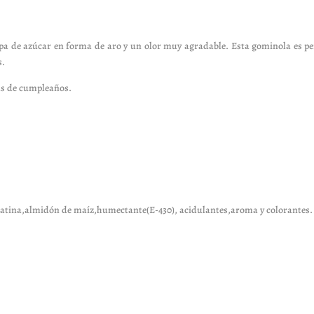
pa de azúcar en forma de aro y un olor muy agradable. Esta gominola es per
s.
sas de cumpleaños.
elatina,almidón de maíz,humectante(E-430), acidulantes,aroma y colorantes.