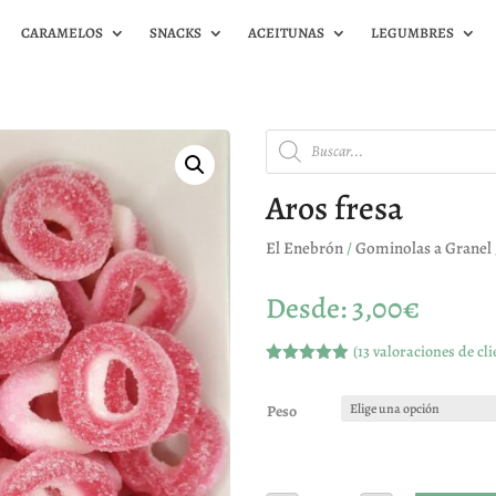
CARAMELOS
SNACKS
ACEITUNAS
LEGUMBRES
Búsqueda
de
productos
Aros fresa
El Enebrón
/
Gominolas a Granel
Desde:
3,00
€
(
13
valoraciones de cli
Valorado
con
4.92
de
5 en base
Peso
a
valoracione
s de
clientes