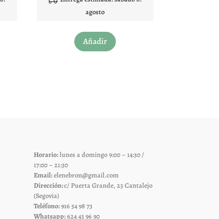
de 5
agosto
Este
Añadir
to
producto
tiene
les
múltiples
es.
variantes.
Las
es
opciones
se
pueden
elegir
Horario:
lunes a domingo 9:00 – 14:30 /
en
17:00 – 21:30
la
Email:
elenebron@gmail.com
página
Dirección:
c/ Puerta Grande, 23 Cantalejo
de
(Segovia)
Teléfono:
916 54 98 73
to
producto
Whatsapp:
624 43 96 90