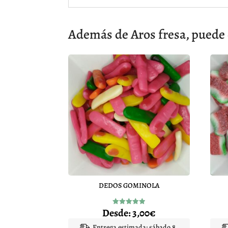
Además de Aros fresa, puede 
DEDOS GOMINOLA
Desde:
3,00
€
Valorado
con
4.94
Entrega estimada: sábado 8.