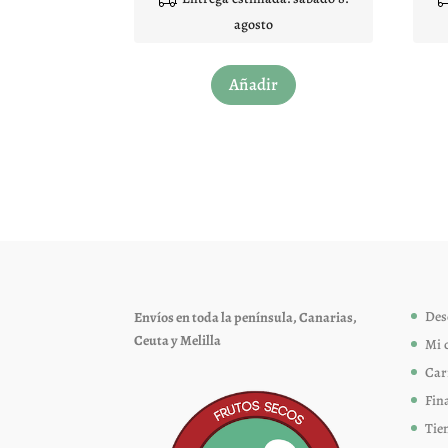
de 5
agosto
Este
Añadir
producto
tiene
múltiples
variantes.
Las
opciones
se
pueden
elegir
Des
Envíos en toda la península, Canarias,
en
Ceuta y Melilla
Mi 
la
página
Car
de
Fin
producto
Tie