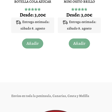
BOTELLA COLA AZÚCAR
MINI OSITO BRILLO
la
la
página
página
Desde:
3,00
€
Desde:
3,00
€
Valorado
Valorado
de
de
con
con
5.00
4.83
Entrega estimada:
Entrega estimada:
producto
producto
de 5
de 5
sábado 8. agosto
sábado 8. agosto
Este
Este
Añadir
Añadir
producto
producto
tiene
tiene
múltiples
múltiples
variantes.
variantes.
Las
Las
opciones
opciones
se
se
pueden
pueden
elegir
elegir
Envíos en toda la península, Canarias, Ceuta y Melilla
en
en
la
la