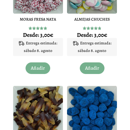
MORAS FRESA NATA
ALMEJAS CHUCHES
Desde:
3,00
€
Desde:
3,00
€
Valorado
Valorado
con
con
4.97
4.83
Entrega estimada:
Entrega estimada:
de 5
de 5
sábado 8. agosto
sábado 8. agosto
Este
Este
Añadir
Añadir
producto
producto
tiene
tiene
múltiples
múltiples
variantes.
variantes.
Las
Las
opciones
opciones
se
se
pueden
pueden
elegir
elegir