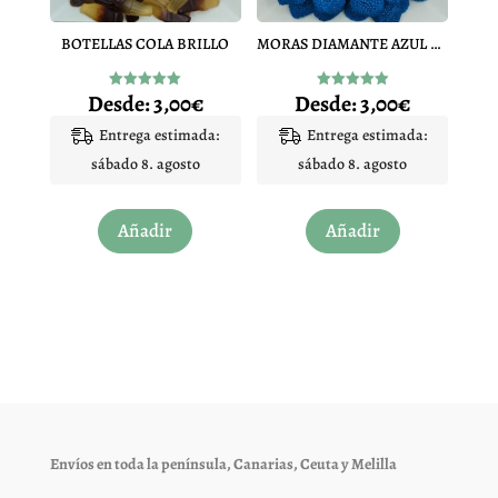
en
en
BOTELLAS COLA BRILLO
MORAS DIAMANTE AZUL PINTALENGUA
la
la
página
página
Desde:
3,00
€
Desde:
3,00
€
Valorado
Valorado
de
de
con
con
5.00
4.97
Entrega estimada:
Entrega estimada:
producto
producto
de 5
de 5
sábado 8. agosto
sábado 8. agosto
Este
Este
Añadir
Añadir
producto
producto
tiene
tiene
múltiples
múltiples
variantes.
variantes.
Las
Las
opciones
opciones
se
se
pueden
pueden
elegir
elegir
Envíos en toda la península, Canarias, Ceuta y Melilla
en
en