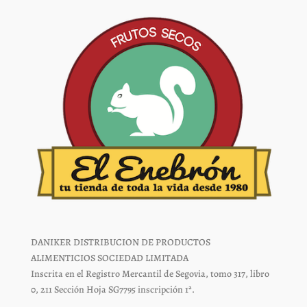
la
la
página
página
de
de
producto
producto
DANIKER DISTRIBUCION DE PRODUCTOS
ALIMENTICIOS SOCIEDAD LIMITADA
Inscrita en el Registro Mercantil de Segovia, tomo 317, libro
0, 211 Sección Hoja SG7795 inscripción 1ª.