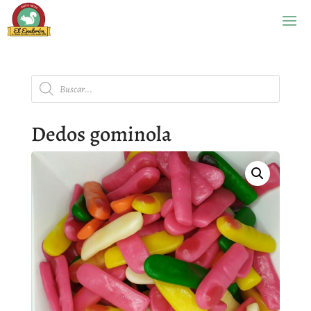
Búsqueda
de
productos
Dedos gominola