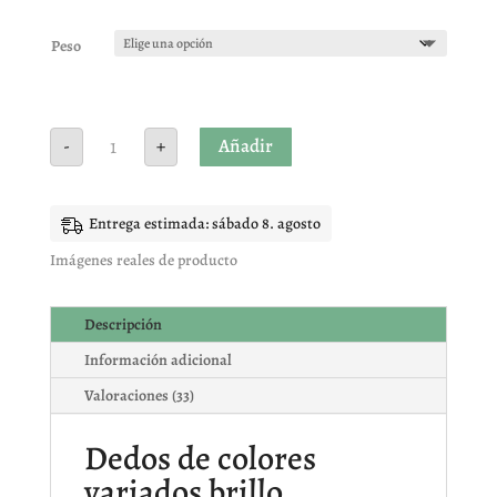
Valorado
con
4.94
de
5 en base
Peso
a
valoracione
s de
clientes
Dedos
Añadir
-
+
gominola
cantidad
Entrega estimada: sábado 8. agosto
Imágenes reales de producto
Descripción
Información adicional
Valoraciones (33)
Dedos de colores
variados brillo.