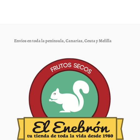
Las
Las
opciones
opciones
se
se
pueden
pueden
elegir
elegir
Envíos en toda la península, Canarias, Ceuta y Melilla
en
en
la
la
página
página
de
de
producto
producto