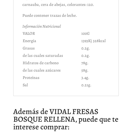
carnauba, cera de abejas, colorantes: 120.
Puede contener trazas de leche.
Información Nutricional
VALOR
100G
Energía
1393Kj 328kcal
Grasas
0.2g.
de las cuales saturadas
0.2g.
Hidratos de carbono
78g.
de las cuales azúcares
58g.
Proteínas
3.4g.
Sal
0.21g.
Además de VIDAL FRESAS
BOSQUE RELLENA, puede que te
interese comprar: