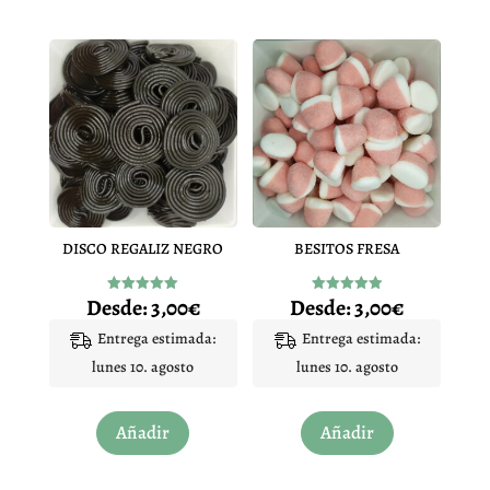
DISCO REGALIZ NEGRO
BESITOS FRESA
Desde:
3,00
€
Desde:
3,00
€
Valorado
Valorado
con
con
4.96
4.96
Entrega estimada:
Entrega estimada:
de 5
de 5
lunes 10. agosto
lunes 10. agosto
Este
Este
Añadir
Añadir
producto
producto
tiene
tiene