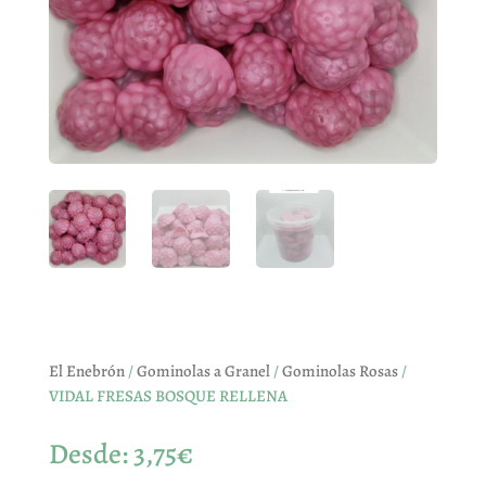
El Enebrón
/
Gominolas a Granel
/
Gominolas Rosas
/
VIDAL FRESAS BOSQUE RELLENA
Desde:
3,75
€