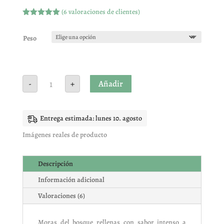
(
6
valoraciones de clientes)
Valorado
con
5.00
de
5 en base
Peso
a
valoracione
s de
clientes
VIDAL
Añadir
-
+
FRESAS
BOSQUE
RELLENA
cantidad
Entrega estimada: lunes 10. agosto
Imágenes reales de producto
Descripción
Información adicional
Valoraciones (6)
Moras del bosque rellenas con sabor intenso a