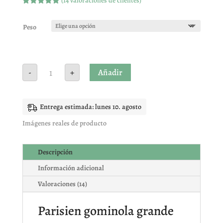
(
14
valoraciones de clientes)
Valorado
con
5.00
de
5 en base
Peso
a
valoracione
s de
clientes
Parisien
Añadir
-
+
gominola
grande
cantidad
Entrega estimada: lunes 10. agosto
Imágenes reales de producto
Descripción
Información adicional
Valoraciones (14)
Parisien gominola grande