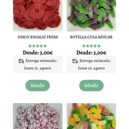
DISCO REGALIZ FRESA
BOTELLA COLA AZÚCAR
Desde:
3,00
€
Desde:
3,00
€
Valorado
Valorado
con
con
4.94
5.00
Entrega estimada:
Entrega estimada:
de 5
de 5
lunes 10. agosto
lunes 10. agosto
Este
Este
Añadir
Añadir
producto
producto
tiene
tiene
múltiples
múltiples
variantes.
variantes.
Las
Las
opciones
opciones