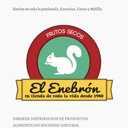
pueden
pueden
elegir
elegir
Envíos en toda la península, Canarias, Ceuta y Melilla
en
en
la
la
página
página
de
de
producto
producto
DANIKER DISTRIBUCION DE PRODUCTOS
ALIMENTICIOS SOCIEDAD LIMITADA