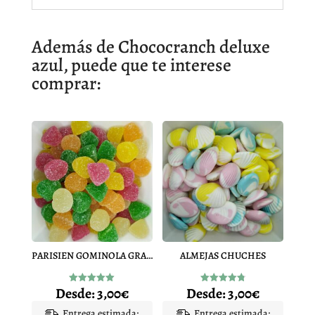
Además de Chococranch deluxe
azul, puede que te interese
comprar:
PARISIEN GOMINOLA GRANDE
ALMEJAS CHUCHES
Desde:
3,00
€
Desde:
3,00
€
Valorado
Valorado
con
con
5.00
4.83
Entrega estimada:
Entrega estimada: