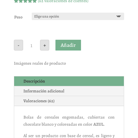
(
62
valoraciones de clientes)
Valorado
con
4.97
de
5 en base
Peso
a
valoracione
s de
clientes
Chococranch
Añadir
-
+
deluxe
azul
cantidad
Imágenes reales de producto
Descripción
Información adicional
Valoraciones (62)
Bolas de cereales engomadas, cubiertas con
chocolate blanco y coloreadas en color
AZUL
.
Al ser un producto con base de cereal, es ligero y