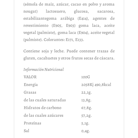
(sémola de maíz, azúcar, cacao en polvo y aroma
nougat) lactosuero, glucosa, sacarosa,
estabilizantegoma arábiga (E414), agentes de
revestimiento (E905, E903) goma laca, aceite
vegetal (palmiste), goma laca (E904), aceite vegetal
(palmiste). Colorantes: E171, E133.
Contiene soja y leche. Puede contener trazas de
gluten, cacahuetes y otros frutos secas de cáscara.
Información Nutricional
VALOR
100G
Energía
2058Kj 490,8kcal
Grasas
22,1g.
de las cuales saturadas
13,8g.
Hidratos de carbono
67,8g.
de las cuales azúcares
57,2g.
Proteínas
5,1g.
Sal
0,4g.