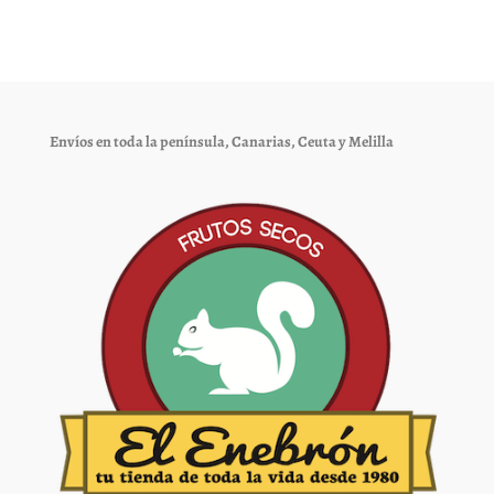
Las
Las
opciones
opciones
se
se
pueden
pueden
elegir
elegir
Envíos en toda la península, Canarias, Ceuta y Melilla
en
en
la
la
página
página
de
de
producto
producto