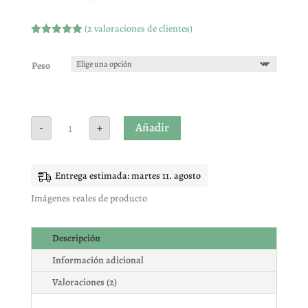
(
2
valoraciones de clientes)
Valorado
con
5.00
de
5 en base
Peso
a
valoracione
s de
clientes
CHICLES
Añadir
-
+
MELON
AZUL
cantidad
Entrega estimada: martes 11. agosto
Imágenes reales de producto
Descripción
Información adicional
Valoraciones (2)