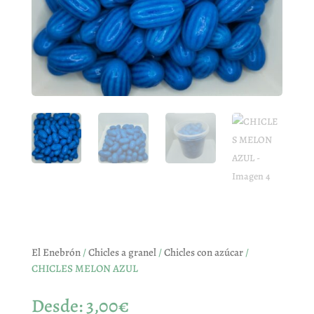
El Enebrón
/
Chicles a granel
/
Chicles con azúcar
/
CHICLES MELON AZUL
Desde:
3,00
€