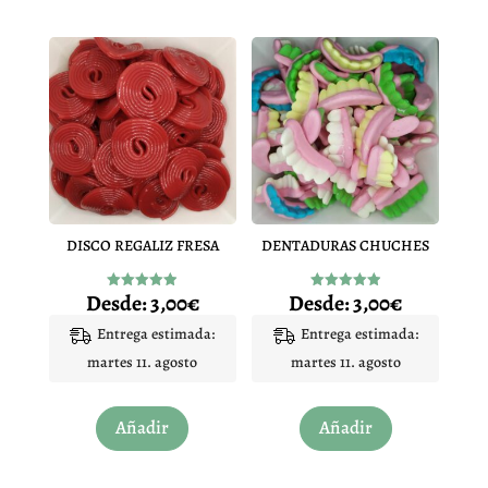
DISCO REGALIZ FRESA
DENTADURAS CHUCHES
Desde:
3,00
€
Desde:
3,00
€
Valorado
Valorado
con
con
4.94
4.94
Entrega estimada:
Entrega estimada:
de 5
de 5
martes 11. agosto
martes 11. agosto
Este
Este
Añadir
Añadir
producto
producto
tiene
tiene
múltiples
múltiples