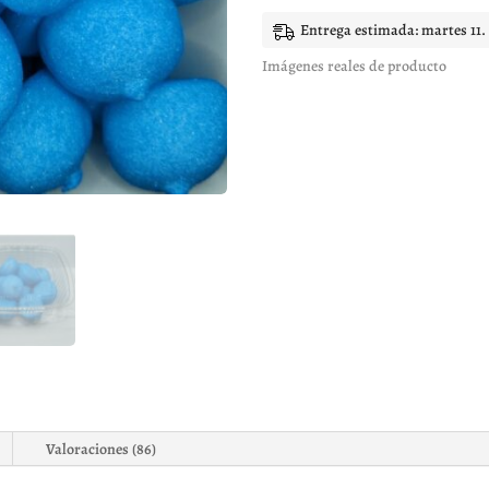
dulces
10
Entrega estimada: martes 11.
unidades
cantidad
Imágenes reales de producto
Valoraciones (86)