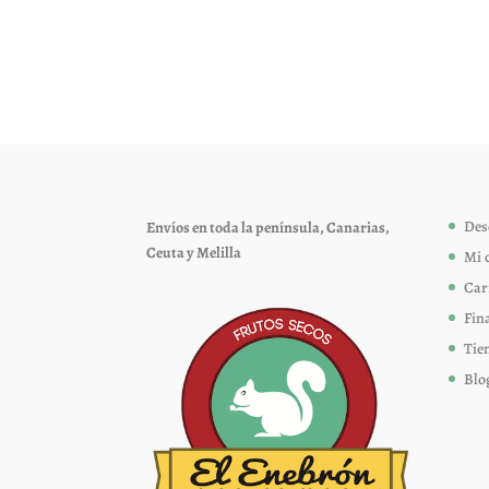
tiene
múltiples
variantes.
Las
opciones
se
pueden
elegir
Des
Envíos en toda la península, Canarias,
en
Ceuta y Melilla
Mi 
la
página
Car
de
Fin
producto
Tie
Blo