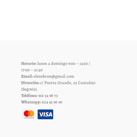
tiene
les
múltiples
es.
variantes.
Las
es
opciones
se
pueden
elegir
Horario:
lunes a domingo 9:00 – 14:30 /
en
17:00 – 21:30
la
Email:
elenebron@gmail.com
página
Dirección:
c/ Puerta Grande, 23 Cantalejo
de
(Segovia)
Teléfono:
916 54 98 73
to
producto
Whatsapp:
624 43 96 90