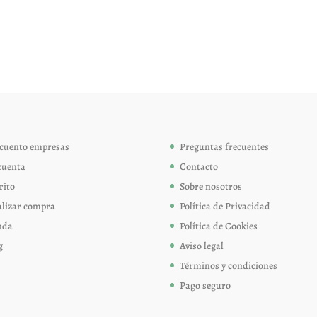
tiene
tiene
múltiples
múltip
variantes.
variant
Las
Las
opciones
opcion
se
se
pueden
pueden
elegir
elegir
cuento empresas
Preguntas frecuentes
en
en
cuenta
Contacto
la
la
página
página
rito
Sobre nosotros
de
de
alizar compra
Política de Privacidad
producto
produc
nda
Política de Cookies
g
Aviso legal
Términos y condiciones
Pago seguro