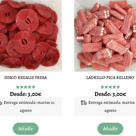
DISCO REGALIZ FRESA
LADRILLO PICA RELLENO
Desde:
3,00
€
Desde:
3,00
€
Valorado
Valorado
con
con
4.94
4.96
Entrega estimada: martes 11.
Entrega estimada: martes 
de 5
de 5
agosto
agosto
Este
Este
Añadir
Añadir
producto
produc