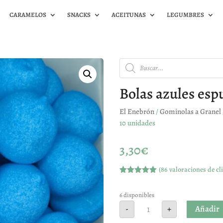
CARAMELOS
SNACKS
ACEITUNAS
LEGUMBRES
Búsqueda
de
productos
Bolas azules esp
El Enebrón
/
Gominolas a Granel
10 unidades
3,30
€
(
86
valoraciones de cli
Valorado
con
4.97
de
5 en base
6 disponibles
a
Bolas
Añadir
-
+
valoracione
azules
s de
espumas
clientes