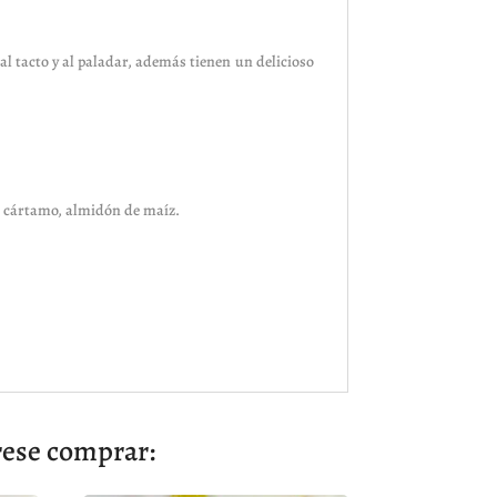
l tacto y al paladar, además tienen un delicioso
de cártamo, almidón de maíz.
rese comprar: