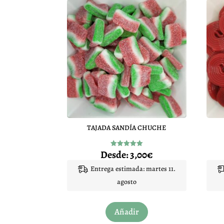
TAJADA SANDÍA CHUCHE
Desde:
3,00
€
Valorado
con
5.00
Entrega estimada: martes 11.
de 5
agosto
Este
Añadir
producto