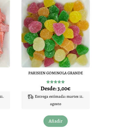
PARISIEN GOMINOLA GRANDE
Desde:
3,00
€
Valorado
con
5.00
11.
Entrega estimada: martes 11.
de 5
agosto
Este
Añadir
to
producto