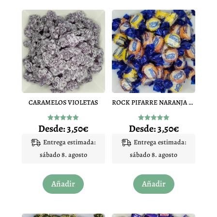
CARAMELOS VIOLETAS
ROCK PIFARRE NARANJA Y LIMON
Desde:
3,50
€
Desde:
3,50
€
Valorado
Valorado
con
con
4.95
5.00
Entrega estimada:
Entrega estimada:
de 5
de 5
sábado 8. agosto
sábado 8. agosto
Este
Este
Añadir
Añadir
producto
producto
tiene
tiene
múltiples
múltiples