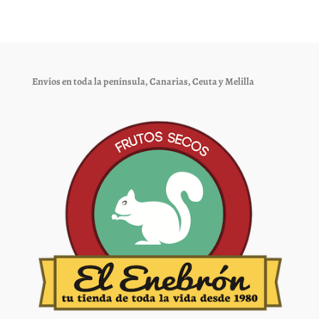
Las
Las
opciones
opciones
se
se
pueden
pueden
elegir
elegir
Envíos en toda la península, Canarias, Ceuta y Melilla
en
en
la
la
página
página
de
de
producto
producto