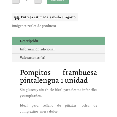
s de
pintalengua
clientes
1
unidad
cantidad
Entrega estimada: sábado 8. agosto
Imágenes reales de producto
Descripción
Información adicional
Valoraciones (11)
Pompitos frambuesa
pintalengua 1 unidad
Sin gluten y sin chicle ideal para fiestas infantiles
y cumpleaños.
Ideal para relleno de piñatas, bolsa de
cumpleaños, mesa dulce...