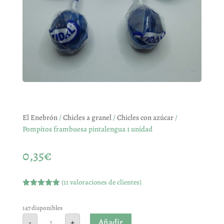
El Enebrón
/
Chicles a granel
/
Chicles con azúcar
/
Pompitos frambuesa pintalengua 1 unidad
0,35
€
(
11
valoraciones de clientes)
Valorado
con
4.91
de
5 en base
147 disponibles
a
Pompitos
Añadir
-
+
valoracione
frambuesa