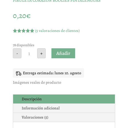
PIRULETA CORAZON BOOLIES PINTALENGUAS
0,20
€
(
5
valoraciones de clientes)
Valorado
con
5.00
de
5 en base
78 disponibles
a
PIRULETA
Añadir
-
+
valoracione
CORAZON
s de
BOOLIES
clientes
PINTALENGUAS
cantidad
Entrega estimada: lunes 10. agosto
Imágenes reales de producto
Descripción
Información adicional
Valoraciones (5)