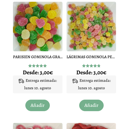
PARISIEN GOMINOLA GRANDE
LÁGRIMAS GOMINOLA PEQUEÑA
Desde:
3,00
€
Desde:
3,00
€
Valorado
Valorado
con
con
5.00
4.84
Entrega estimada:
Entrega estimada:
de 5
de 5
lunes 10. agosto
lunes 10. agosto
Este
Este
Añadir
Añadir
producto
producto
tiene
tiene
múltiples
múltiples
variantes.
variantes.