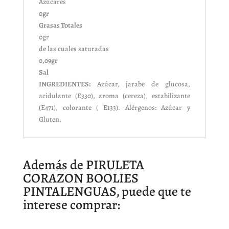
Azúcares
0gr
Grasas Totales
0gr
de las cuales saturadas
0,09gr
Sal
INGREDIENTES:
Azúcar, jarabe de glucosa,
acidulante (E330), aroma (cereza), estabilizante
(E471), colorante ( E133). Alérgenos: Azúcar y
Gluten.
Además de PIRULETA
CORAZON BOOLIES
PINTALENGUAS, puede que te
interese comprar: