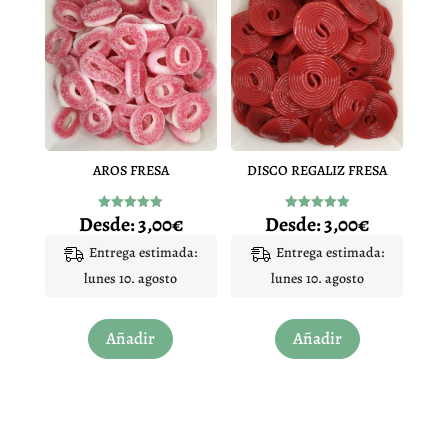
Las
Las
opciones
opciones
se
se
pueden
pueden
elegir
elegir
en
en
AROS FRESA
DISCO REGALIZ FRESA
la
la
página
página
Desde:
3,00
€
Desde:
3,00
€
Valorado
Valorado
de
de
con
con
4.92
4.94
Entrega estimada:
Entrega estimada:
producto
producto
de 5
de 5
lunes 10. agosto
lunes 10. agosto
Este
Este
Añadir
Añadir
producto
producto
tiene
tiene
múltiples
múltiples
variantes.
variantes.
Las
Las