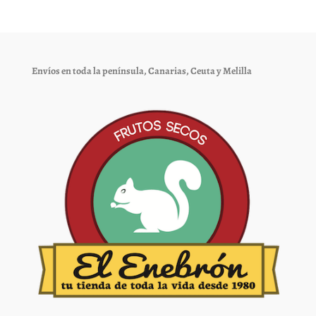
opciones
opciones
se
se
pueden
pueden
elegir
elegir
Envíos en toda la península, Canarias, Ceuta y Melilla
en
en
la
la
página
página
de
de
producto
producto