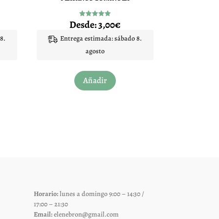
Desde:
3,00
€
Valorado
con
5.00
8.
Entrega estimada: sábado 8.
de 5
agosto
Este
Añadir
to
producto
tiene
les
múltiples
es.
variantes.
Las
es
opciones
se
pueden
elegir
Horario:
lunes a domingo 9:00 – 14:30 /
en
17:00 – 21:30
la
Email:
elenebron@gmail.com