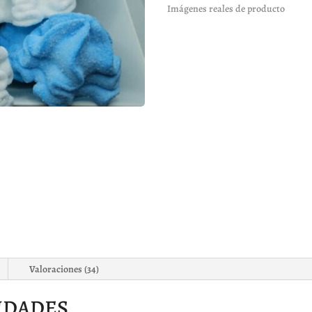
Imágenes reales de producto
s de
clientes
Valoraciones (34)
IDADES