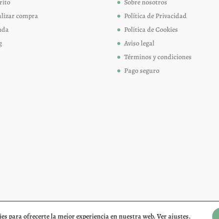
página
página
rito
Sobre nosotros
de
de
alizar compra
Política de Privacidad
producto
produc
nda
Política de Cookies
g
Aviso legal
Términos y condiciones
Pago seguro
es para ofrecerte la mejor experiencia en nuestra web. Ver
ajustes
.