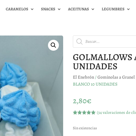
CARAMELOS
SNACKS
ACEITUNAS
LEGUMBRES
Búsqueda
de
productos
GOLMALLOWS A
UNIDADES
El Enebrón
/
Gominolas a Granel
BLANCO 10 UNIDADES
2,80
€
(
34
valoraciones de cli
Valorado
con
5.00
de
5 en base
Sin existencias
a
valoracione