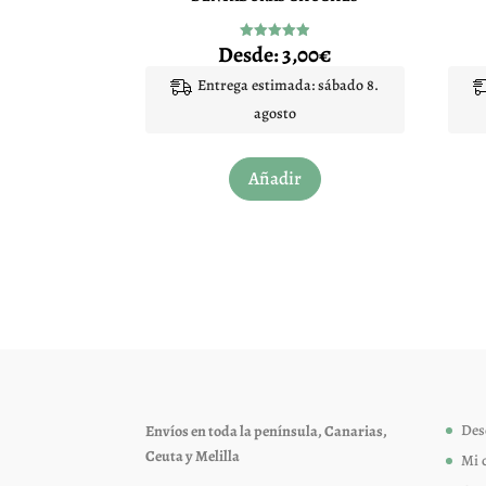
Desde:
3,00
€
Valorado
con
4.94
Entrega estimada: sábado 8.
de 5
agosto
Este
Añadir
producto
tiene
múltiples
variantes.
Las
opciones
se
pueden
elegir
Des
Envíos en toda la península, Canarias,
en
Ceuta y Melilla
Mi 
la