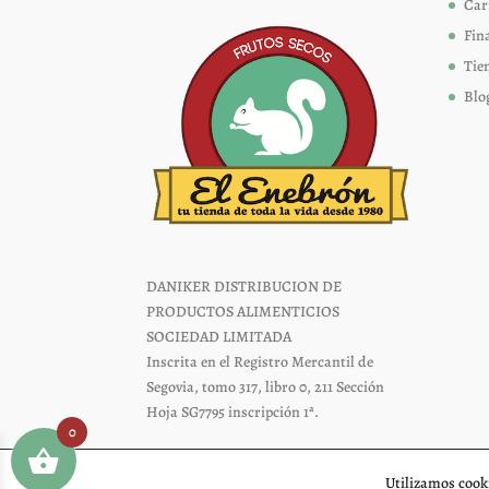
página
Car
de
Fin
producto
Tie
Blo
DANIKER DISTRIBUCION DE
PRODUCTOS ALIMENTICIOS
SOCIEDAD LIMITADA
Inscrita en el Registro Mercantil de
Segovia, tomo 317, libro 0, 211 Sección
Hoja SG7795 inscripción 1ª.
0
Utilizamos cooki
Diseño web Segovia
Fiproyecto.com