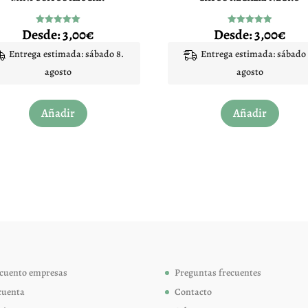
Desde:
3,00
€
Desde:
3,00
€
Valorado
Valorado
con
con
5.00
4.91
Entrega estimada: sábado 8.
Entrega estimada: sábado 
de 5
de 5
agosto
agosto
Este
Este
Añadir
Añadir
producto
produc
tiene
tiene
múltiples
múltip
variantes.
variant
Las
Las
opciones
opcion
se
se
pueden
pueden
elegir
elegir
cuento empresas
Preguntas frecuentes
en
en
cuenta
Contacto
la
la