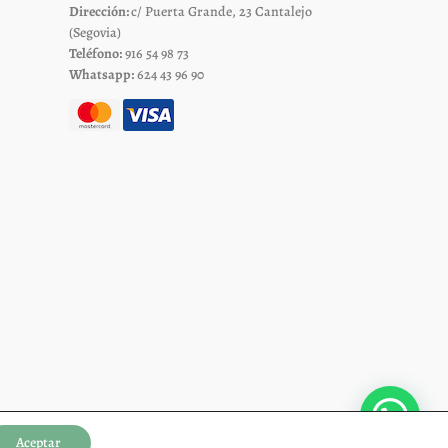
página
Dirección:
c/ Puerta Grande, 23 Cantalejo
de
(Segovia)
Teléfono:
916 54 98 73
to
producto
Whatsapp:
624 43 96 90
Aceptar