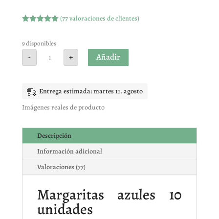
(
77
valoraciones de clientes)
Valorado
con
4.97
de
5 en base
9 disponibles
a
Margaritas
Añadir
-
+
valoracione
azules
s de
10
clientes
unidades
cantidad
Entrega estimada: martes 11. agosto
Imágenes reales de producto
Descripción
Información adicional
Valoraciones (77)
Margaritas azules 10
unidades