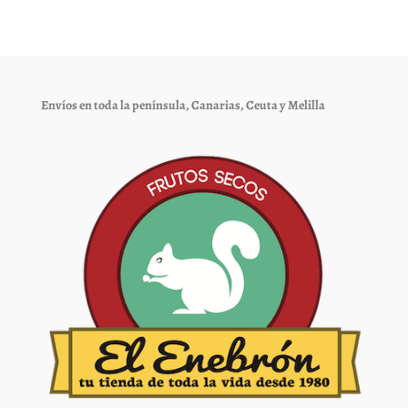
Las
Las
opciones
opciones
se
se
pueden
pueden
elegir
elegir
Envíos en toda la península, Canarias, Ceuta y Melilla
en
en
la
la
página
página
de
de
producto
producto