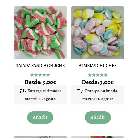
TAJADA SANDÍA CHUCHE
ALMEJAS CHUCHES
Desde:
3,00
€
Desde:
3,00
€
Valorado
Valorado
con
con
5.00
4.83
Entrega estimada:
Entrega estimada:
de 5
de 5
martes 11. agosto
martes 11. agosto
Este
Este
Añadir
Añadir
producto
producto
tiene
tiene
múltiples
múltiples