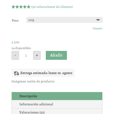
(
50
valoraciones de clientes)
Valorado
con
4.96
de
5 en base
Peso
a
valoracione
Limpiar
s de
clientes
3,50
€
24 disponibles
MIX
Añadir
-
+
CHUCHES
HALLOWEEN
cantidad
Entrega estimada: lunes 10. agosto
Imágenes reales de producto
Descripción
Información adicional
Valoraciones (50)