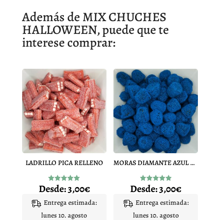
Además de MIX CHUCHES
HALLOWEEN, puede que te
interese comprar:
LADRILLO PICA RELLENO
MORAS DIAMANTE AZUL PINTALENGUA
Desde:
3,00
€
Desde:
3,00
€
Valorado
Valorado
con
con
4.96
4.97
Entrega estimada:
Entrega estimada:
de 5
de 5
lunes 10. agosto
lunes 10. agosto