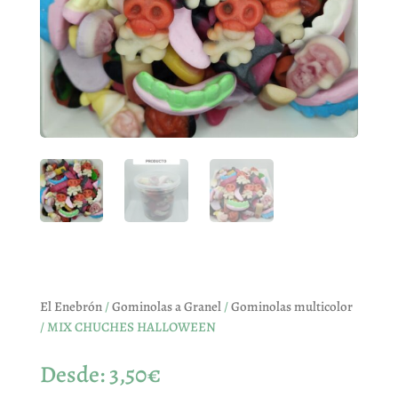
El Enebrón
/
Gominolas a Granel
/
Gominolas multicolor
/ MIX CHUCHES HALLOWEEN
Desde:
3,50
€