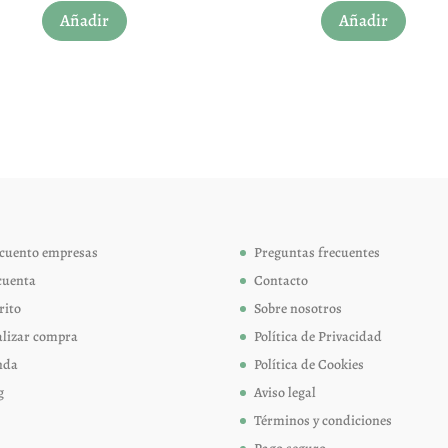
Añadir
Añadir
producto
produc
tiene
tiene
múltiples
múltip
variantes.
variant
Las
Las
opciones
opcion
se
se
pueden
pueden
elegir
elegir
cuento empresas
Preguntas frecuentes
en
en
cuenta
Contacto
la
la
página
página
rito
Sobre nosotros
de
de
alizar compra
Política de Privacidad
producto
produc
nda
Política de Cookies
g
Aviso legal
Términos y condiciones