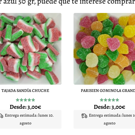
azul 50 gr, puede que te interese comprar
TAJADA SANDÍA CHUCHE
PARISIEN GOMINOLA GRAN
Desde:
3,00
€
Desde:
3,00
€
Valorado
Valorado
con
con
5.00
5.00
Entrega estimada: lunes 10.
Entrega estimada: lunes 1
de 5
de 5
agosto
agosto
Este
Este