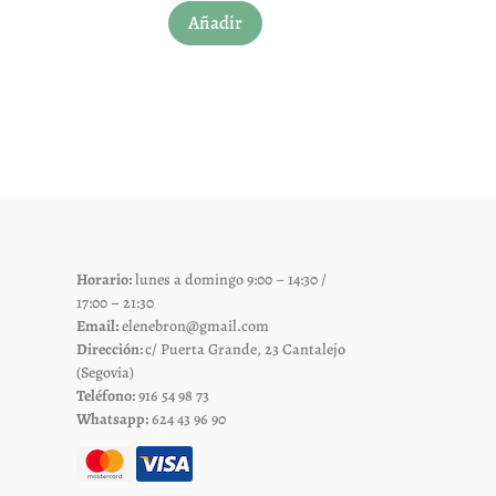
Añadir
to
producto
tiene
les
múltiples
es.
variantes.
Las
es
opciones
se
pueden
elegir
Horario:
lunes a domingo 9:00 – 14:30 /
en
17:00 – 21:30
la
Email:
elenebron@gmail.com
página
Dirección:
c/ Puerta Grande, 23 Cantalejo
de
(Segovia)
Teléfono:
916 54 98 73
to
producto
Whatsapp:
624 43 96 90