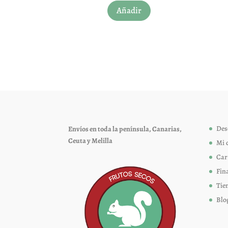
Añadir
producto
tiene
múltiples
variantes.
Las
opciones
se
pueden
elegir
Des
Envíos en toda la península, Canarias,
en
Ceuta y Melilla
Mi 
la
página
Car
de
Fin
producto
Tie
Blo