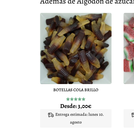
Además de Algodón de azúcar 
BOTELLAS COLA BRILLO
Desde:
3,00
€
Valorado
con
5.00
Entrega estimada: lunes 10.
de 5
agosto
Este