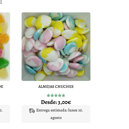
:
DE
ALMEJAS CHUCHES
Desde:
3,00
€
Valorado
con
4.83
0.
Entrega estimada: lunes 10.
de 5
agosto
Este