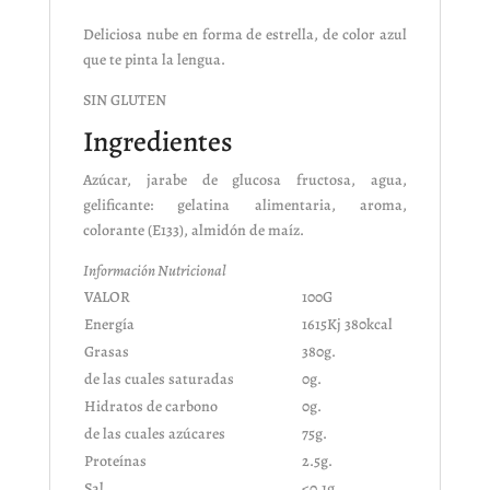
Deliciosa nube en forma de estrella, de color azul
que te pinta la lengua.
SIN GLUTEN
Ingredientes
Azúcar, jarabe de glucosa fructosa, agua,
gelificante: gelatina alimentaria, aroma,
colorante (E133), almidón de maíz.
Información Nutricional
VALOR
100G
Energía
1615Kj 380kcal
Grasas
380g.
de las cuales saturadas
0g.
Hidratos de carbono
0g.
de las cuales azúcares
75g.
Proteínas
2.5g.
Sal
<0.1g.