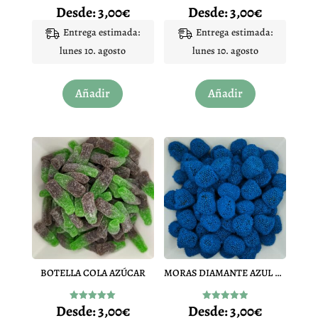
Desde:
3,00
€
Desde:
3,00
€
Valorado
Valorado
con
con
4.94
4.96
Entrega estimada:
Entrega estimada:
de 5
de 5
lunes 10. agosto
lunes 10. agosto
Este
Este
Añadir
Añadir
producto
producto
tiene
tiene
múltiples
múltiples
variantes.
variantes.
Las
Las
opciones
opciones
se
se
pueden
pueden
elegir
elegir
en
en
BOTELLA COLA AZÚCAR
MORAS DIAMANTE AZUL PINTALENGUA
la
la
página
página
Desde:
3,00
€
Desde:
3,00
€
Valorado
Valorado
de
de
con
con