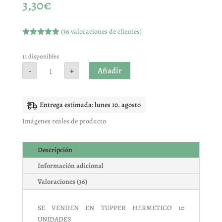
3,30
€
(
36
valoraciones de clientes)
Valorado
con
4.94
de
5 en base
11 disponibles
a
ESTRELLAS
Añadir
-
+
valoracione
PINTALENGUAS
s de
BULGARI
clientes
10
UNIDADES
cantidad
Entrega estimada: lunes 10. agosto
Imágenes reales de producto
Descripción
Información adicional
Valoraciones (36)
SE VENDEN EN TUPPER HERMETICO 10
UNIDADES