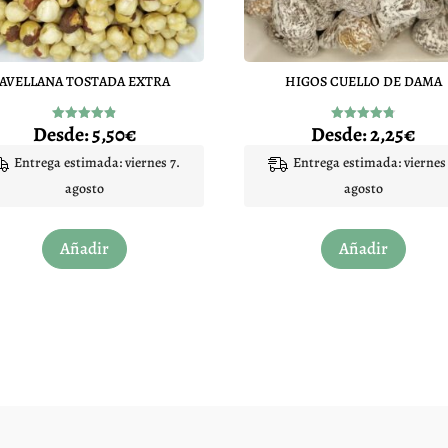
AVELLANA TOSTADA EXTRA
HIGOS CUELLO DE DAMA
Desde:
5,50
€
Desde:
2,25
€
Valorado
Valorado
con
con
4.86
4.80
Entrega estimada: viernes 7.
Entrega estimada: viernes 
de 5
de 5
agosto
agosto
Este
Este
Añadir
Añadir
producto
produc
tiene
tiene
múltiples
múltip
variantes.
variant
Las
Las
opciones
opcion
se
se
pueden
pueden