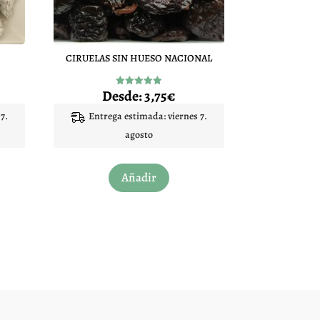
CIRUELAS SIN HUESO NACIONAL
Desde:
3,75
€
Valorado
con
4.92
7.
Entrega estimada: viernes 7.
de 5
agosto
Este
Añadir
to
producto
tiene
les
múltiples
es.
variantes.
Las
es
opciones
se
pueden