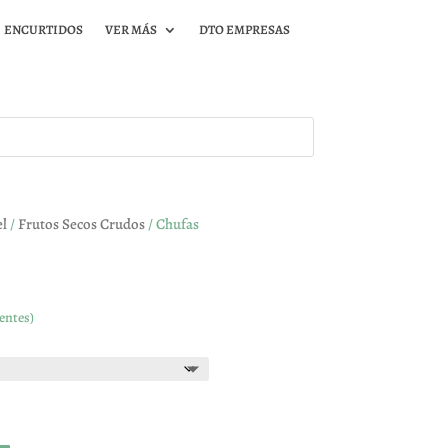
ENCURTIDOS
VER MÁS
DTO EMPRESAS
el
/
Frutos Secos Crudos
/ Chufas
entes)