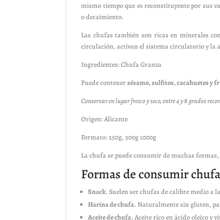
mismo tiempo que es reconstituyente por sus val
o decaimiento.
Las chufas también son ricas en minerales como 
circulación, activan el sistema circulatorio y la
Ingredientes: Chufa Granza
Puede contener
sésamo, sulfitos, cacahuetes y f
Conservar en lugar fresco y seco, entre 4 y 8 grados re
Orígen: Alicante
Formato: 250g, 500g 1000g
La chufa se puede consumir de muchas formas, es
Formas de consumir chuf
Snack
. Suelen ser chufas de calibre medio a 
Harina de chufa.
Naturalmente sin gluten, para
Aceite de chufa.
Aceite rico en ácido oleico y v