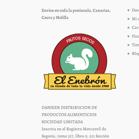
elegir
Des
Envíos en toda la península, Canarias,
en
Ceuta y Melilla
Mi 
la
página
Car
de
Fin
producto
Tie
Blo
DANIKER DISTRIBUCION DE
PRODUCTOS ALIMENTICIOS
SOCIEDAD LIMITADA
Inscrita en el Registro Mercantil de
Segovia, tomo 317, libro 0, 211 Sección