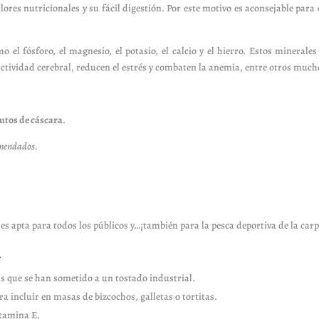
ores nutricionales y su fácil digestión. Por este motivo es aconsejable para
el fósforo, el magnesio, el potasio, el calcio y el hierro. Estos minerales
 actividad cerebral, reducen el estrés y combaten la anemia, entre otros much
rutos de cáscara
.
comendados.
 apta para todos los públicos y…¡también para la pesca deportiva de la carp
a
las que se han sometido a un tostado industrial.
 incluir en masas de bizcochos, galletas o tortitas.
itamina E,