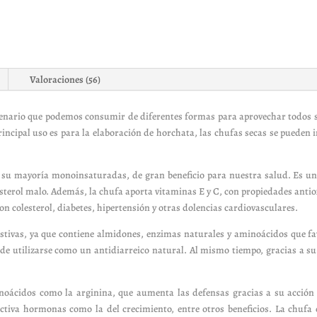
Valoraciones (56)
lenario que podemos consumir de diferentes formas para aprovechar todos 
rincipal uso es para la elaboración de horchata, las chufas secas se pueden i
n su mayoría monoinsaturadas, de gran beneficio para nuestra salud. Es un
esterol malo. Además, la chufa aporta vitaminas E y C, con propiedades antiox
n colesterol, diabetes, hipertensión y otras dolencias cardiovasculares.
ivas, ya que contiene almidones, enzimas naturales y aminoácidos que fav
ede utilizarse como un antidiarreico natural. Al mismo tiempo, gracias a su
noácidos como la arginina, que aumenta las defensas gracias a su acción 
ctiva hormonas como la del crecimiento, entre otros beneficios. La chufa e