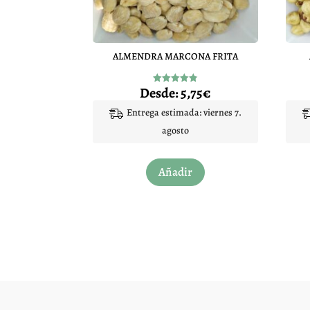
ALMENDRA MARCONA FRITA
Desde:
5,75
€
Valorado
con
4.87
Entrega estimada: viernes 7.
de 5
agosto
Este
Añadir
producto
tiene
múltiples
variantes.
Las
opciones
se
pueden