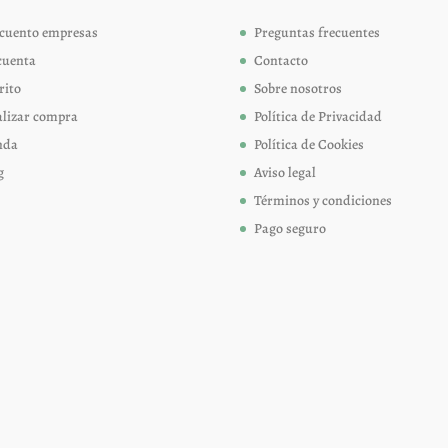
elegir
elegir
cuento empresas
Preguntas frecuentes
en
en
cuenta
Contacto
la
la
página
página
rito
Sobre nosotros
de
de
alizar compra
Política de Privacidad
producto
produc
nda
Política de Cookies
g
Aviso legal
Términos y condiciones
Pago seguro