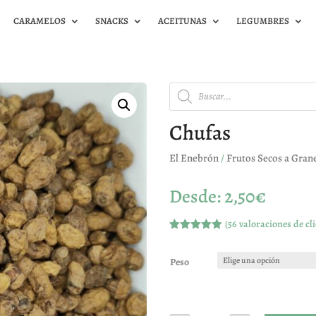
CARAMELOS
SNACKS
ACEITUNAS
LEGUMBRES
Búsqueda
de
productos
Chufas
El Enebrón
/
Frutos Secos a Gran
Desde:
2,50
€
(
56
valoraciones de cli
Valorado
con
4.89
de
5 en base
Peso
a
valoracione
s de
clientes