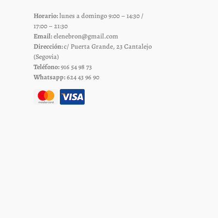
elegir
Horario:
lunes a domingo 9:00 – 14:30 /
en
17:00 – 21:30
la
Email:
elenebron@gmail.com
página
Dirección:
c/ Puerta Grande, 23 Cantalejo
de
(Segovia)
Teléfono:
916 54 98 73
to
producto
Whatsapp:
624 43 96 90