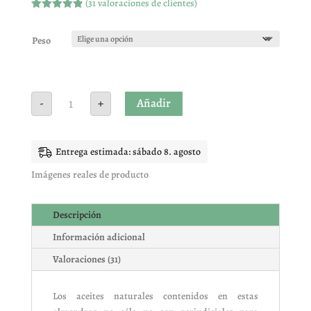
(
31
valoraciones de clientes)
Valorado
con
4.87
de
5 en base
Peso
a
valoracione
s de
clientes
Almendra
Añadir
-
+
Marcona
Frita
cantidad
Entrega estimada: sábado 8. agosto
Imágenes reales de producto
Descripción
Información adicional
Valoraciones (31)
Los aceites naturales contenidos en estas