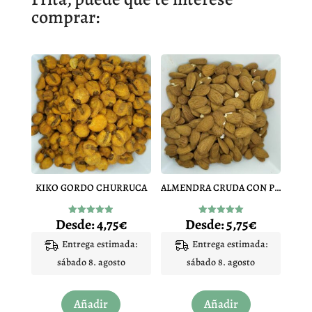
comprar:
KIKO GORDO CHURRUCA
ALMENDRA CRUDA CON PIEL
Desde:
4,75
€
Desde:
5,75
€
Valorado
Valorado
con
con
4.87
5.00
Entrega estimada:
Entrega estimada:
de 5
de 5
sábado 8. agosto
sábado 8. agosto
Este
Este
Añadir
Añadir
producto
producto