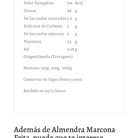
Valor Energético
716
Kcal
Grasas
68
g
De las cuales saturadas
5.6
g
Hidratos de Carbono
2
g
De los cuales azúcares
2
g
Proteínas
24
g
Sal
0.18
g
Orígen:España (Tarragona)
Formato: 250g, 500g, 1000g
Conservar en lugar fresco y seco.
Recibelo en 24/72 horas.
Además de Almendra Marcona
Frita, puede que te interese