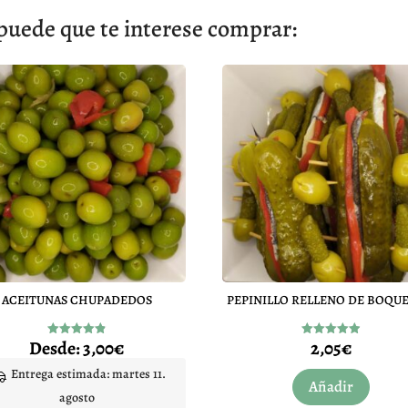
puede que te interese comprar:
ACEITUNAS CHUPADEDOS
PEPINILLO RELLENO DE BOQU
Desde:
3,00
€
2,05
€
Valorado
Valorado
con
con
4.88
4.90
Entrega estimada: martes 11.
de 5
de 5
Añadir
agosto