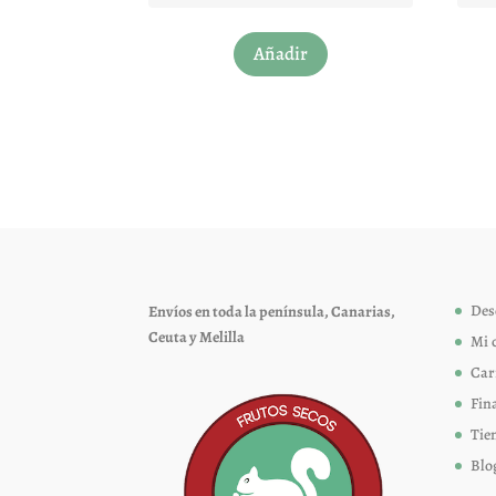
Este
Añadir
producto
tiene
múltiples
variantes.
Las
opciones
se
pueden
elegir
Des
Envíos en toda la península, Canarias,
en
Ceuta y Melilla
Mi 
la
página
Car
de
Fin
producto
Tie
Blo