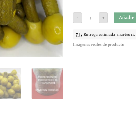
kimbos
Añadir
-
+
aceituna
cantidad
Entrega estimada: martes 11.
Imágenes reales de producto