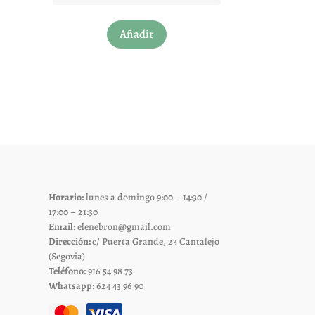
Este
Añadir
producto
tiene
múltiples
variantes.
Las
opciones
se
pueden
elegir
Horario:
lunes a domingo 9:00 – 14:30 /
en
17:00 – 21:30
la
Email:
elenebron@gmail.com
página
Dirección:
c/ Puerta Grande, 23 Cantalejo
de
(Segovia)
Teléfono:
916 54 98 73
producto
Whatsapp:
624 43 96 90