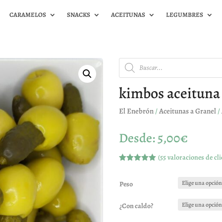
CARAMELOS
SNACKS
ACEITUNAS
LEGUMBRES
Búsqueda
de
productos
kimbos aceituna
El Enebrón
/
Aceitunas a Granel
/
Desde:
5,00
€
(
55
valoraciones de cli
Valorado
con
4.93
de
5 en base
Peso
a
valoracione
s de
¿Con caldo?
clientes