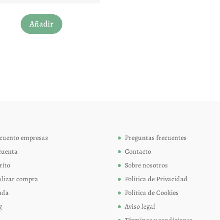
Este
Añadir
producto
tiene
múltiples
variantes.
Las
opciones
se
pueden
elegir
cuento empresas
Preguntas frecuentes
en
cuenta
Contacto
la
página
rito
Sobre nosotros
de
alizar compra
Política de Privacidad
producto
nda
Política de Cookies
g
Aviso legal