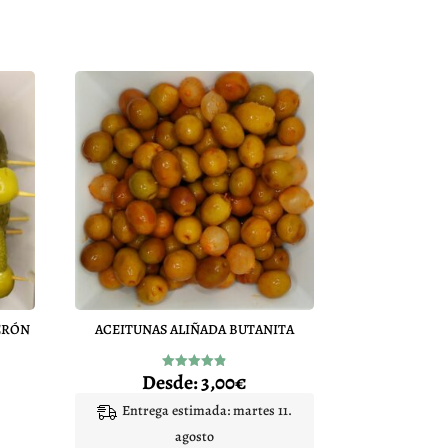
ERÓN
ACEITUNAS ALIÑADA BUTANITA
Desde:
3,00
€
Valorado
con
4.87
Entrega estimada: martes 11.
de 5
agosto