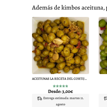
Además de kimbos aceituna, 
ACEITUNAS LA RECETA DEL CORTIJO SARASA
Desde:
3,00
€
Valorado
con
4.86
Entrega estimada: martes 11.
de 5
agosto