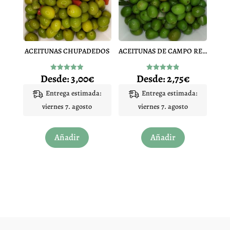
se
se
pueden
pueden
elegir
elegir
en
en
ACEITUNAS CHUPADEDOS
ACEITUNAS DE CAMPO REAL
la
la
página
página
Desde:
3,00
€
Desde:
2,75
€
Valorado
Valorado
de
de
con
con
4.88
4.91
Entrega estimada:
Entrega estimada:
producto
producto
de 5
de 5
viernes 7. agosto
viernes 7. agosto
Este
Este
Añadir
Añadir
producto
producto
tiene
tiene
múltiples
múltiples
variantes.
variantes.
Las
Las
opciones
opciones
se
se