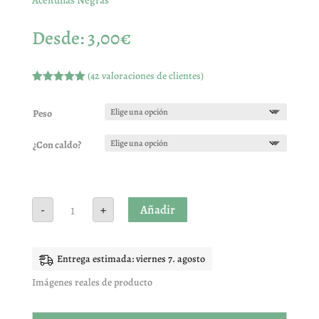
Desde:
3,00
€
(
42
valoraciones de clientes)
Valorado
con
4.90
de
5 en base
Peso
a
valoracione
s de
¿Con caldo?
clientes
Aceitunas
Añadir
-
+
Negras
cantidad
Entrega estimada: viernes 7. agosto
Imágenes reales de producto