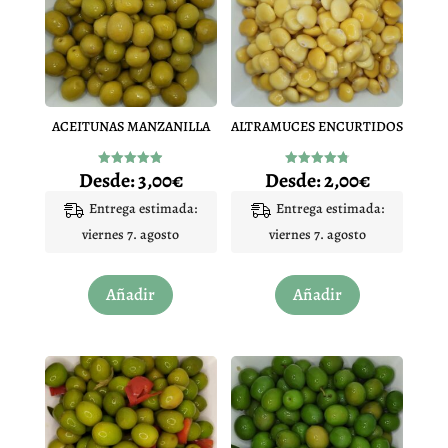
ACEITUNAS MANZANILLA
ALTRAMUCES ENCURTIDOS
Desde:
3,00
€
Desde:
2,00
€
Valorado
Valorado
con
con
4.90
4.77
Entrega estimada:
Entrega estimada:
de 5
de 5
viernes 7. agosto
viernes 7. agosto
Este
Este
Añadir
Añadir
producto
producto
tiene
tiene
múltiples
múltiples
variantes.
variantes.
Las
Las
opciones
opciones