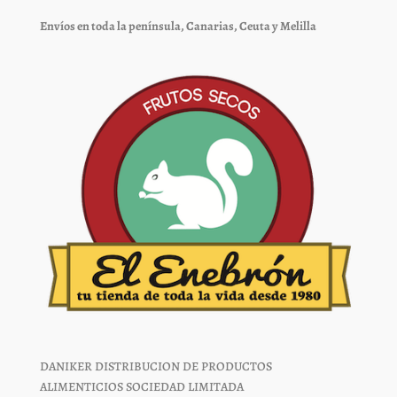
pueden
pueden
elegir
elegir
Envíos en toda la península, Canarias, Ceuta y Melilla
en
en
la
la
página
página
de
de
producto
producto
DANIKER DISTRIBUCION DE PRODUCTOS
ALIMENTICIOS SOCIEDAD LIMITADA