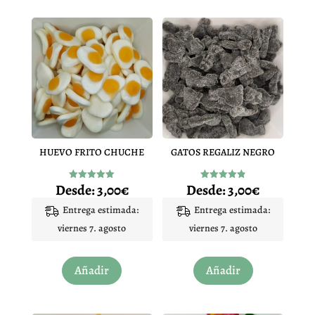
HUEVO FRITO CHUCHE
GATOS REGALIZ NEGRO
Desde:
3,00
€
Desde:
3,00
€
Valorado
Valorado
con
con
4.97
4.91
Entrega estimada:
Entrega estimada:
de 5
de 5
viernes 7. agosto
viernes 7. agosto
Este
Este
Añadir
Añadir
producto
producto
tiene
tiene
múltiples
múltiples