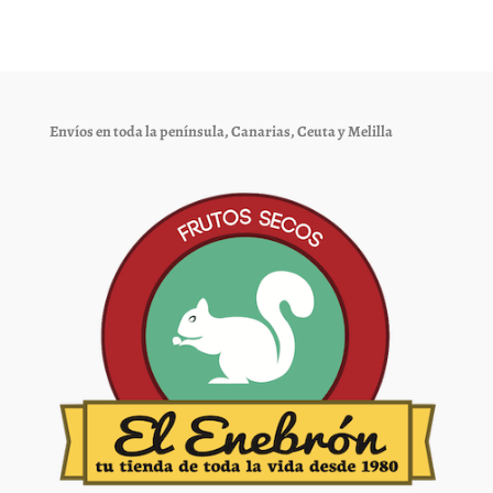
Las
Las
opciones
opciones
se
se
pueden
pueden
elegir
elegir
Envíos en toda la península, Canarias, Ceuta y Melilla
en
en
la
la
página
página
de
de
producto
producto