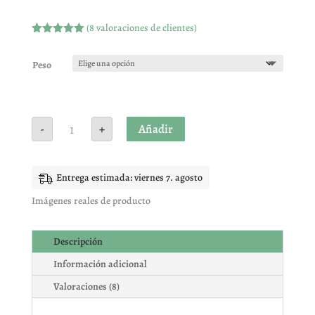
(
8
valoraciones de clientes)
Valorado
con
5.00
de
5 en base
Peso
a
valoracione
s de
clientes
CALAVERA
Añadir
-
+
ÁCIDA
TRES
SABORES
cantidad
Entrega estimada: viernes 7. agosto
Imágenes reales de producto
Descripción
Información adicional
Valoraciones (8)