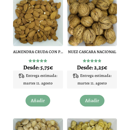
ALMENDRA CRUDA CON PIEL
NUEZ CASCARA NACIONAL
Desde:
5,75
€
Desde:
2,25
€
Valorado
Valorado
con
con
5.00
4.88
Entrega estimada:
Entrega estimada:
de 5
de 5
martes 11. agosto
martes 11. agosto
Este
Este
Añadir
Añadir
producto
producto
tiene
tiene
múltiples
múltiples
variantes.
variantes.