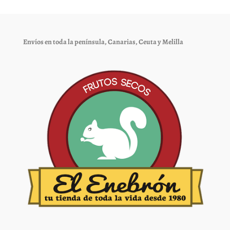
opciones
opciones
se
se
pueden
pueden
elegir
elegir
Envíos en toda la península, Canarias, Ceuta y Melilla
en
en
la
la
página
página
de
de
producto
producto