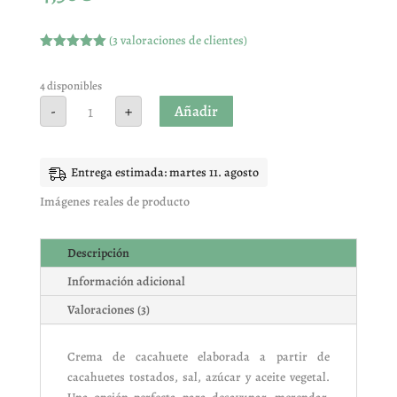
(
3
valoraciones de clientes)
Valorado
con
5.00
de
5 en base
4 disponibles
a
CREMA
Añadir
-
+
valoracione
DE
s de
CACAHUETE
clientes
cantidad
Entrega estimada: martes 11. agosto
Imágenes reales de producto
Descripción
Información adicional
Valoraciones (3)
Crema de cacahuete elaborada a partir de
cacahuetes tostados, sal, azúcar y aceite vegetal.