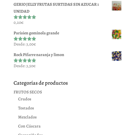
5
GERIO JELLY FRUTAS SURTIDAS SIN AZUCAR 1
UNIDAD
0,20
€
Valorado
con
5.00
de
5
Parisien gominola grande
Desde:
3,00
€
Valorado
con
5.00
de
5
Rock Pifarre naranja y limon
Desde:
3,50
€
Valorado
con
5.00
de
5
Categorías de productos
FRUTOS SECOS
Crudos
Tostados
Mezclados
Con Cáscara