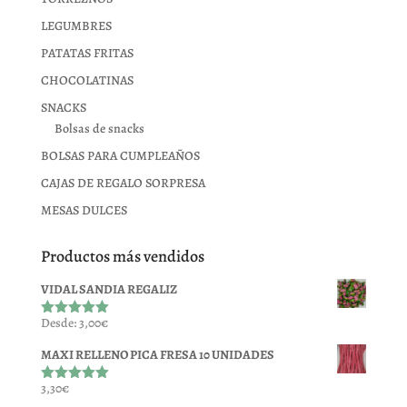
LEGUMBRES
PATATAS FRITAS
CHOCOLATINAS
SNACKS
Bolsas de snacks
BOLSAS PARA CUMPLEAÑOS
CAJAS DE REGALO SORPRESA
MESAS DULCES
Productos más vendidos
VIDAL SANDIA REGALIZ
Desde:
3,00
€
Valorado
con
5.00
de
5
MAXI RELLENO PICA FRESA 10 UNIDADES
3,30
€
Valorado
con
5.00
de