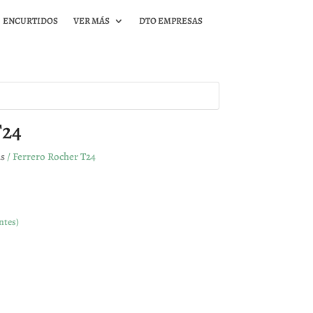
ENCURTIDOS
VER MÁS
DTO EMPRESAS
T24
as
/ Ferrero Rocher T24
ntes)