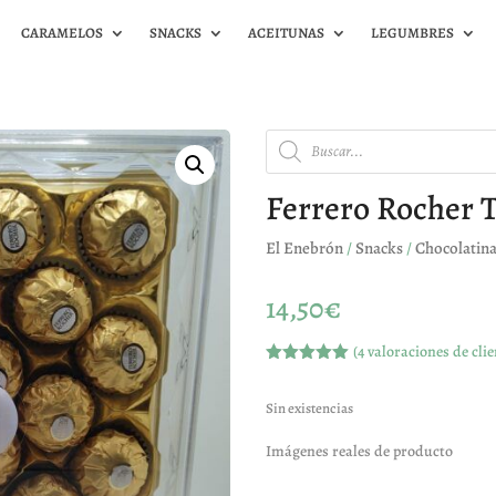
CARAMELOS
SNACKS
ACEITUNAS
LEGUMBRES
Búsqueda
de
productos
Ferrero Rocher 
El Enebrón
/
Snacks
/
Chocolatin
14,50
€
(
4
valoraciones de clie
Valorado
con
5.00
de
5 en base
Sin existencias
a
valoracione
Imágenes reales de producto
s de
clientes