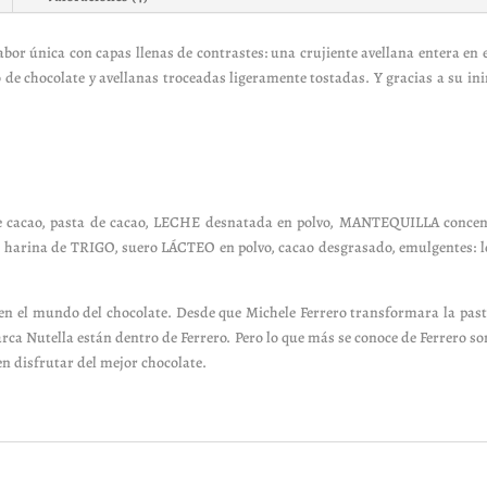
bor única con capas llenas de contrastes: una crujiente avellana entera en e
to de chocolate y avellanas troceadas ligeramente tostadas. Y gracias a su in
cacao, pasta de cacao, LECHE desnatada en polvo, MANTEQUILLA concentrad
arina de TRIGO, suero LÁCTEO en polvo, cacao desgrasado, emulgentes: lec
n el mundo del chocolate. Desde que Michele Ferrero transformara la past
rca Nutella están dentro de Ferrero. Pero lo que más se conoce de Ferrero 
en disfrutar del mejor chocolate.