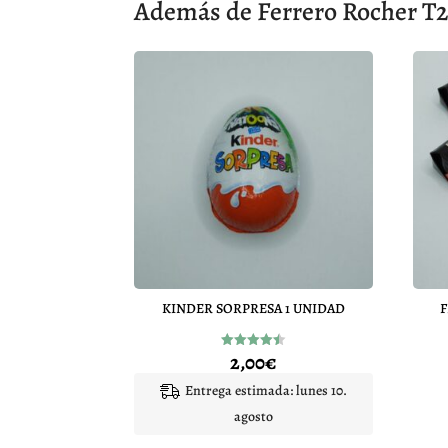
Además de Ferrero Rocher T24
KINDER SORPRESA 1 UNIDAD
2,00
€
Valorado
con
4.50
Entrega estimada: lunes 10.
de 5
agosto