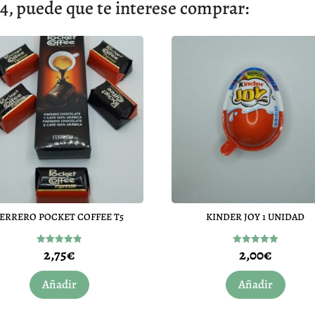
, puede que te interese comprar:
FERRERO POCKET COFFEE T5
KINDER JOY 1 UNIDAD
2,75
€
2,00
€
Valorado
Valorado
con
con
4.83
5.00
de 5
de 5
Añadir
Añadir