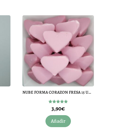
NUBE FORMA CORAZON FRESA 15 UNIDADES
3,90
€
Valorado
con
5.00
de 5
Añadir