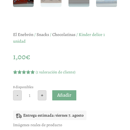
El Enebrón
/
Snacks
/
Chocolatinas
/ Kinder delice 1
unidad
1,00
€
(
1
valoración de cliente)
Valorado
con
5.00
de
5 en base
8 disponibles
a
valoración
Kinder
Añadir
-
+
de un
delice
cliente
1
unidad
cantidad
Entrega estimada: viernes 7. agosto
Imágenes reales de producto