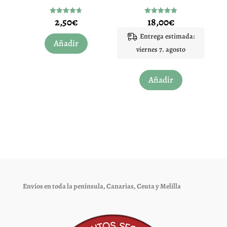
2,50
€
18,00
€
Valorado
Valorado
con
con
4.67
5.00
Entrega estimada:
de 5
de 5
Añadir
viernes 7. agosto
Añadir
Envíos en toda la península, Canarias, Ceuta y Melilla