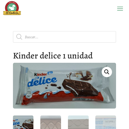
Búsqueda
de
productos
Kinder delice 1 unidad