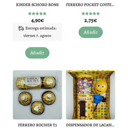
KINDER SCHOKO BONS
FERRERO POCKET COFFEE T5
4,90
€
2,75
€
Valorado
Valorado
con
con
5.00
4.83
Entrega estimada:
de 5
de 5
Añadir
viernes 7. agosto
Añadir
FERRERO ROCHER T3
DISPENSADOR DE LACASITOS (150G)