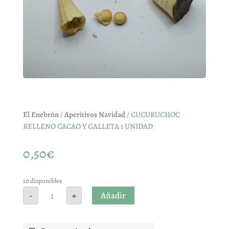
El Enebrón
/
Aperitivos Navidad
/ CUCURUCHOC
RELLENO CACAO Y GALLETA 1 UNIDAD
0,50
€
10 disponibles
CUCURUCHOC
Añadir
-
+
RELLENO
CACAO
Y
GALLETA
1