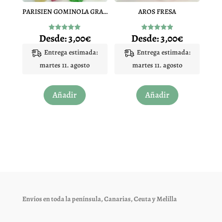
en
en
PARISIEN GOMINOLA GRANDE
AROS FRESA
la
la
página
página
Desde:
3,00
€
Desde:
3,00
€
Valorado
Valorado
de
de
con
con
5.00
4.92
Entrega estimada:
Entrega estimada:
producto
producto
de 5
de 5
martes 11. agosto
martes 11. agosto
Este
Este
Añadir
Añadir
producto
producto
tiene
tiene
múltiples
múltiples
variantes.
variantes.
Las
Las
opciones
opciones
se
se
pueden
pueden
elegir
elegir
Envíos en toda la península, Canarias, Ceuta y Melilla
en
en