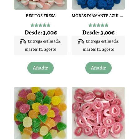
BESITOS FRESA
MORAS DIAMANTE AZUL PINTALENGUA
Desde:
3,00
€
Desde:
3,00
€
Valorado
Valorado
con
con
4.96
4.97
Entrega estimada:
Entrega estimada:
de 5
de 5
martes 11. agosto
martes 11. agosto
Este
Este
Añadir
Añadir
producto
producto
tiene
tiene
múltiples
múltiples
variantes.
variantes.
Las
Las
opciones
opciones
se
se
pueden
pueden
elegir
elegir