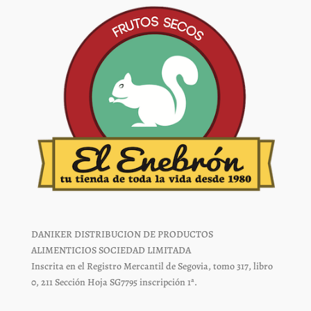
la
la
página
página
de
de
producto
producto
DANIKER DISTRIBUCION DE PRODUCTOS
ALIMENTICIOS SOCIEDAD LIMITADA
Inscrita en el Registro Mercantil de Segovia, tomo 317, libro
0, 211 Sección Hoja SG7795 inscripción 1ª.