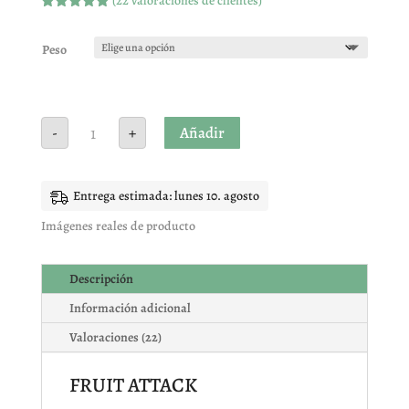
(
22
valoraciones de clientes)
Valorado
con
4.86
de
5 en base
Peso
a
valoracione
s de
clientes
FRUIT
Añadir
-
+
ATTACK
cantidad
Entrega estimada: lunes 10. agosto
Imágenes reales de producto
Descripción
Información adicional
Valoraciones (22)
FRUIT ATTACK