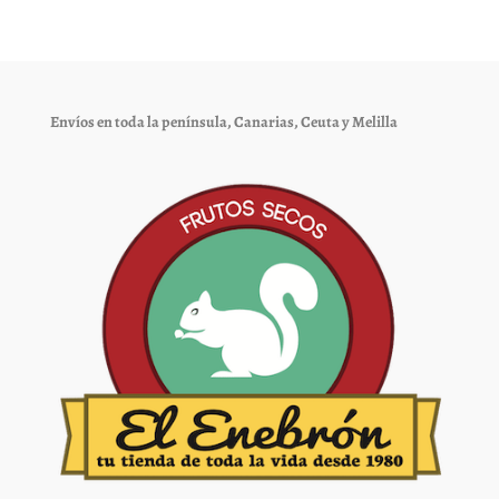
Las
Las
opciones
opciones
se
se
pueden
pueden
elegir
elegir
Envíos en toda la península, Canarias, Ceuta y Melilla
en
en
la
la
página
página
de
de
producto
producto