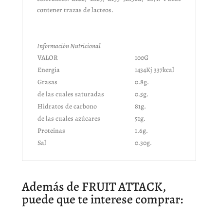
contener trazas de lacteos.
Información Nutricional
VALOR
100G
Energia
1434Kj 337kcal
Grasas
0.8g.
de las cuales saturadas
0.5g.
Hidratos de carbono
81g.
de las cuales azúcares
51g.
Proteínas
1.6g.
Sal
0.30g.
Además de FRUIT ATTACK,
puede que te interese comprar: