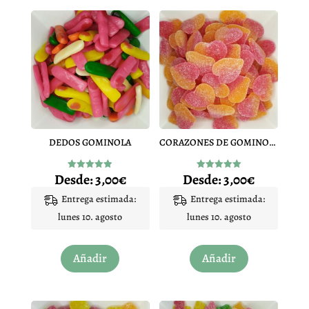
DEDOS GOMINOLA
CORAZONES DE GOMINOLA MELOCOTON
Desde:
3,00
€
Desde:
3,00
€
Valorado
Valorado
con
con
4.94
5.00
Entrega estimada:
Entrega estimada:
de 5
de 5
lunes 10. agosto
lunes 10. agosto
Este
Este
Añadir
Añadir
producto
producto
tiene
tiene
múltiples
múltiples