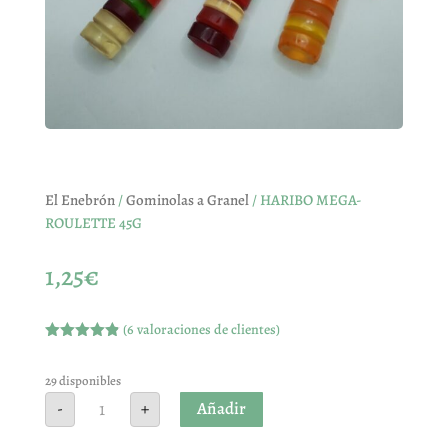
El Enebrón
/
Gominolas a Granel
/ HARIBO MEGA-
ROULETTE 45G
1,25
€
(
6
valoraciones de clientes)
Valorado
con
4.83
de
5 en base
29 disponibles
a
HARIBO
Añadir
-
+
valoracione
MEGA-
s de
ROULETTE
clientes
45G