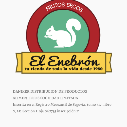
página
página
de
de
producto
producto
DANIKER DISTRIBUCION DE PRODUCTOS
ALIMENTICIOS SOCIEDAD LIMITADA
Inscrita en el Registro Mercantil de Segovia, tomo 317, libro
0, 211 Sección Hoja SG7795 inscripción 1ª.