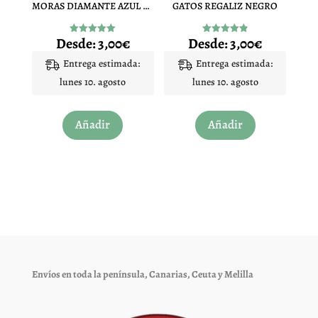
MORAS DIAMANTE AZUL PINTALENGUA
GATOS REGALIZ NEGRO
la
la
página
página
Desde:
3,00
€
Desde:
3,00
€
Valorado
Valorado
de
de
con
con
4.97
4.91
Entrega estimada:
Entrega estimada:
producto
producto
de 5
de 5
lunes 10. agosto
lunes 10. agosto
Este
Este
Añadir
Añadir
producto
producto
tiene
tiene
múltiples
múltiples
variantes.
variantes.
Las
Las
opciones
opciones
se
se
pueden
pueden
elegir
elegir
Envíos en toda la península, Canarias, Ceuta y Melilla
en
en
la
la