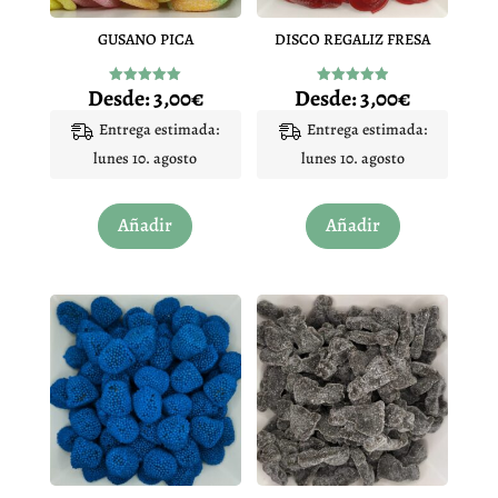
GUSANO PICA
DISCO REGALIZ FRESA
Desde:
3,00
€
Desde:
3,00
€
Valorado
Valorado
con
con
5.00
4.94
Entrega estimada:
Entrega estimada:
de 5
de 5
lunes 10. agosto
lunes 10. agosto
Este
Este
Añadir
Añadir
producto
producto
tiene
tiene
múltiples
múltiples
variantes.
variantes.
Las
Las
opciones
opciones
se
se
pueden
pueden
elegir
elegir
en
en