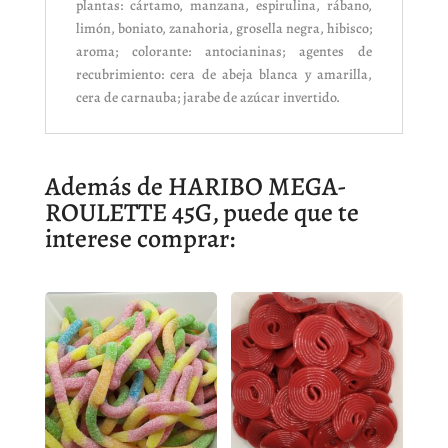
plantas: cártamo, manzana, espirulina, rábano,
limón, boniato, zanahoria, grosella negra, hibisco;
aroma; colorante: antocianinas; agentes de
recubrimiento: cera de abeja blanca y amarilla,
cera de carnauba; jarabe de azúcar invertido.
Además de HARIBO MEGA-
ROULETTE 45G, puede que te
interese comprar: