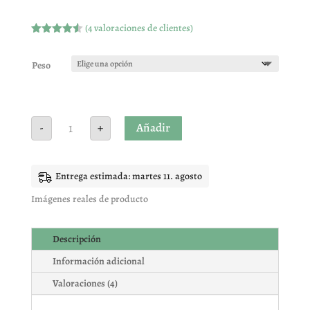
(
4
valoraciones de clientes)
Valorado
con
4.50
de 5 en
Peso
base a
valoracione
s de
clientes
HARIBO
Añadir
-
+
OSITO
ORO
FRESAS
cantidad
Entrega estimada: martes 11. agosto
Imágenes reales de producto
Descripción
Información adicional
Valoraciones (4)