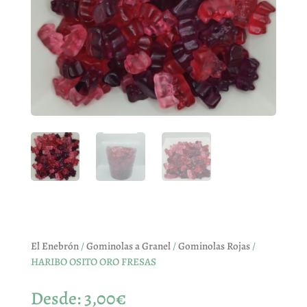
El Enebrón
/
Gominolas a Granel
/
Gominolas Rojas
/
HARIBO OSITO ORO FRESAS
Desde:
3,00
€