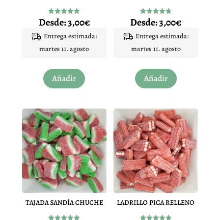
Desde:
3,00
€
Desde:
3,00
€
Valorado
Valorado
con
con
4.97
4.83
Entrega estimada:
Entrega estimada:
de 5
de 5
martes 11. agosto
martes 11. agosto
Este
Este
Añadir
Añadir
producto
producto
tiene
tiene
múltiples
múltiples
variantes.
variantes.
Las
Las
opciones
opciones
se
se
pueden
pueden
elegir
elegir
en
en
TAJADA SANDÍA CHUCHE
LADRILLO PICA RELLENO
la
la
página
página