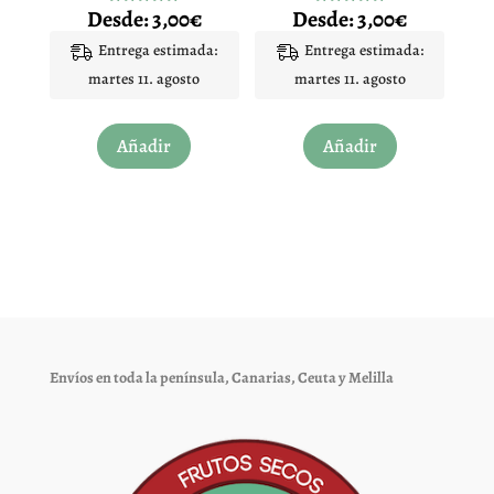
Desde:
3,00
€
Desde:
3,00
€
Valorado
Valorado
de
de
con
con
5.00
4.96
Entrega estimada:
Entrega estimada:
producto
producto
de 5
de 5
martes 11. agosto
martes 11. agosto
Este
Este
Añadir
Añadir
producto
producto
tiene
tiene
múltiples
múltiples
variantes.
variantes.
Las
Las
opciones
opciones
se
se
pueden
pueden
elegir
elegir
Envíos en toda la península, Canarias, Ceuta y Melilla
en
en
la
la
página
página
de
de