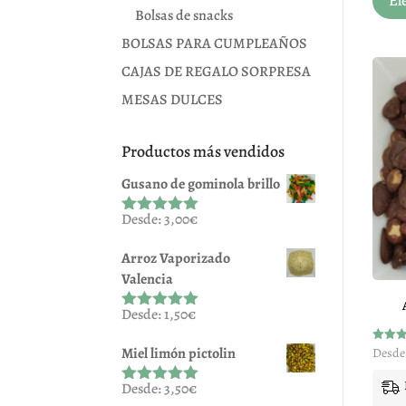
El
Bolsas de snacks
BOLSAS PARA CUMPLEAÑOS
CAJAS DE REGALO SORPRESA
MESAS DULCES
Productos más vendidos
Gusano de gominola brillo
Desde:
3,00
€
Valorado
con
5.00
de
5
Arroz Vaporizado
Valencia
Desde:
1,50
€
Valorado
con
5.00
de
5
Miel limón pictolin
Valora
Desde
con
4.92
de 5
Desde:
3,50
€
Valorado