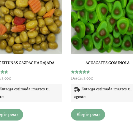
opciones
opciones
se
se
pueden
pueden
elegir
elegir
en
en
la
la
página
página
de
de
CEITUNAS GAZPACHA RAJADA
AGUACATES GOMINOLA
producto
producto
do
Valorado
:
3,00
€
Desde:
3,00
€
con
4.80
de 5
Entrega estimada: martes 11.
Entrega estimada: martes 11.
to
agosto
Este
Este
egir peso
Elegir peso
producto
producto
tiene
tiene
múltiples
múltiples