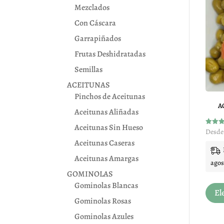
Mezclados
Con Cáscara
Garrapiñados
Frutas Deshidratadas
Semillas
ACEITUNAS
Pinchos de Aceitunas
A
Aceitunas Aliñadas
Aceitunas Sin Hueso
Valora
Desde
con
Aceitunas Caseras
4.76
de 5
Aceitunas Amargas
agos
GOMINOLAS
Gominolas Blancas
El
Gominolas Rosas
Gominolas Azules