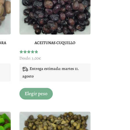
BRA
ACEITUNAS CUQUILLO
Valorado
Desde:
3,00
€
con
4.89
de 5
Entrega estimada: martes 11.
agosto
Este
Elegir peso
producto
tiene
múltiples
variantes.
Las