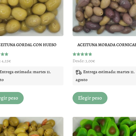
CEITUNA GORDAL CON HUESO
ACEITUNA MORADA CORNICA
do
Valorado
:
4,25
€
Desde:
3,00
€
con
4.84
de 5
Entrega estimada: martes 11.
Entrega estimada: martes 11.
to
agosto
Este
Este
egir peso
Elegir peso
producto
producto
tiene
tiene
múltiples
múltiples
variantes.
variantes.
Las
Las