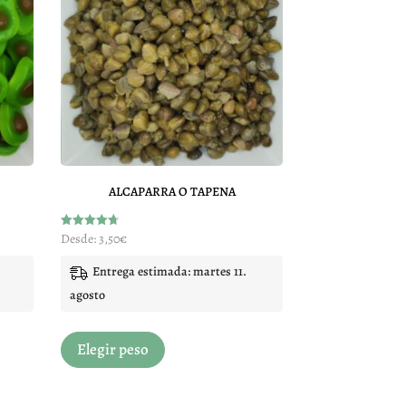
opciones
se
pueden
elegir
en
la
página
de
ALCAPARRA O TAPENA
producto
Valorado
Desde:
3,50
€
con
4.72
de 5
Entrega estimada: martes 11.
agosto
Este
Elegir peso
producto
tiene
múltiples