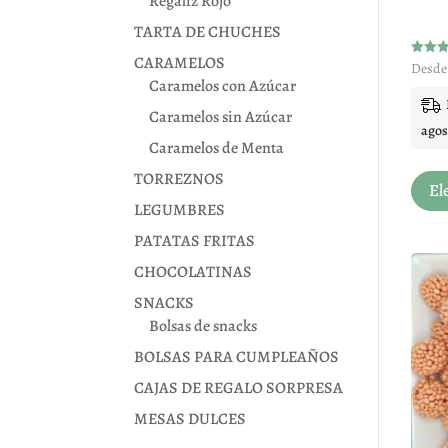
Regaliz Rojo
TARTA DE CHUCHES
CARAMELOS
Valora
Desde
con
Caramelos con Azúcar
5.00
de 5
Caramelos sin Azúcar
agos
Caramelos de Menta
TORREZNOS
El
LEGUMBRES
PATATAS FRITAS
CHOCOLATINAS
SNACKS
Bolsas de snacks
BOLSAS PARA CUMPLEAÑOS
CAJAS DE REGALO SORPRESA
MESAS DULCES