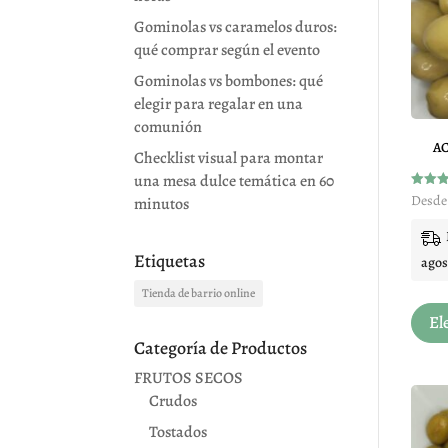
Gominolas vs caramelos duros:
qué comprar según el evento
Gominolas vs bombones: qué
elegir para regalar en una
comunión
A
Checklist visual para montar
una mesa dulce temática en 60
Valora
Desde
minutos
con
4.98
de 5
Etiquetas
agos
Tienda de barrio online
El
Categoría de Productos
FRUTOS SECOS
Crudos
Tostados