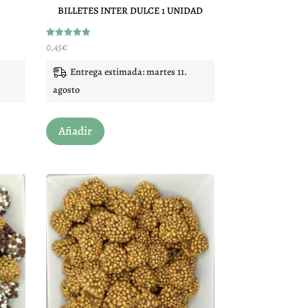
BILLETES INTER DULCE 1 UNIDAD
producto
Valorado
0,45
€
con
4.90
de 5
Entrega estimada: martes 11.
agosto
Añadir