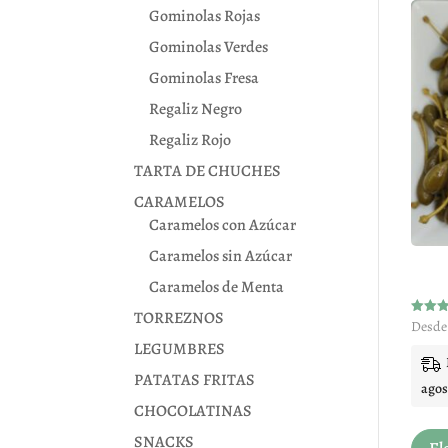
Gominolas Rojas
Gominolas Verdes
Gominolas Fresa
Regaliz Negro
Regaliz Rojo
TARTA DE CHUCHES
CARAMELOS
Caramelos con Azúcar
Caramelos sin Azúcar
Caramelos de Menta
TORREZNOS
Valora
Desde
con
LEGUMBRES
4.83
de 5
PATATAS FRITAS
agos
CHOCOLATINAS
SNACKS