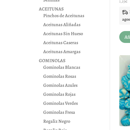
Valora
1,15
€
con
4.82
ACEITUNAS
de 5
Pinchos de Aceitunas
agos
Aceitunas Aliñadas
Aceitunas Sin Hueso
Añ
Aceitunas Caseras
Aceitunas Amargas
GOMINOLAS
Gominolas Blancas
Gominolas Rosas
Gominolas Azules
Gominolas Rojas
Gominolas Verdes
Gominolas Fresa
Regaliz Negro