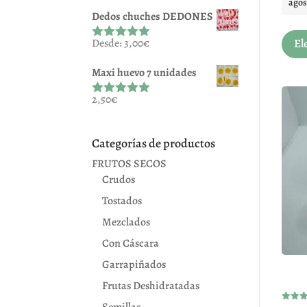
agos
con
5.00
de
5
Dedos chuches DEDONES
Desde:
3,00
€
El
Valorado
con
5.00
de
5
Maxi huevo 7 unidades
2,50
€
Valorado
con
5.00
de
5
Categorías de productos
FRUTOS SECOS
Crudos
Tostados
Mezclados
Con Cáscara
Garrapiñados
Frutas Deshidratadas
Semillas