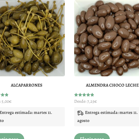
variantes.
variantes.
Las
Las
opciones
opciones
se
se
pueden
pueden
elegir
elegir
en
en
la
la
página
página
de
de
ALCAPARRONES
ALMENDRA CHOCO LECHE
producto
producto
do
Valorado
:
5,00
€
Desde:
7,25
€
con
4.83
de 5
Entrega estimada: martes 11.
Entrega estimada: martes 11.
to
agosto
Este
Este