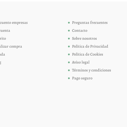
se
se
pueden
pueden
elegir
elegir
cuento empresas
Preguntas frecuentes
en
en
cuenta
Contacto
la
la
página
página
rito
Sobre nosotros
de
de
alizar compra
Política de Privacidad
producto
produc
nda
Política de Cookies
g
Aviso legal
Términos y condiciones
Pago seguro