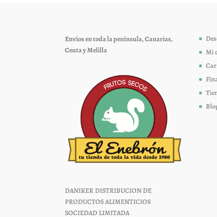
se
pueden
elegir
Des
Envíos en toda la península, Canarias,
en
Ceuta y Melilla
Mi 
la
página
Car
de
Fin
producto
Tie
Blo
DANIKER DISTRIBUCION DE
PRODUCTOS ALIMENTICIOS
SOCIEDAD LIMITADA