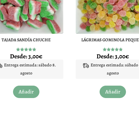
TAJADA SANDÍA CHUCHE
LÁGRIMAS GOMINOLA PEQU
Desde:
3,00
€
Desde:
3,00
€
Valorado
Valorado
con
con
5.00
4.84
Entrega estimada: sábado 8.
Entrega estimada: sábado 
de 5
de 5
agosto
agosto
Este
Este
Añadir
Añadir
producto
produc
tiene
tiene
múltiples
múltip
variantes.
variant
Las
Las
opciones
opcion