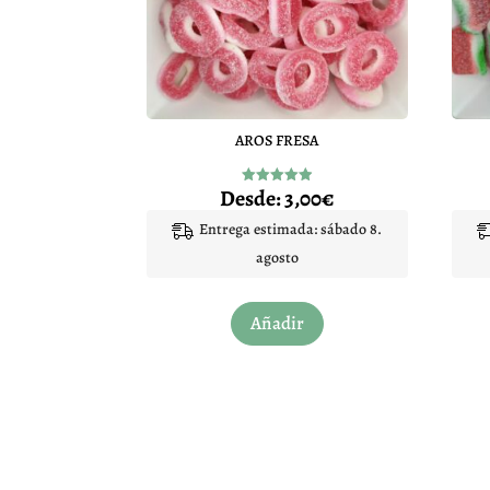
AROS FRESA
Desde:
3,00
€
Valorado
con
4.92
Entrega estimada: sábado 8.
de 5
agosto
Este
Añadir
producto
tiene
múltiples
variantes.
Las
opciones