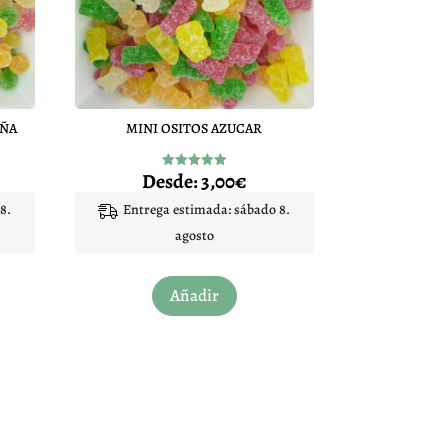
EÑA
MINI OSITOS AZUCAR
Desde:
3,00
€
Valorado
con
5.00
8.
Entrega estimada: sábado 8.
de 5
agosto
Este
Añadir
to
producto
tiene
les
múltiples
es.
variantes.
Las
es
opciones