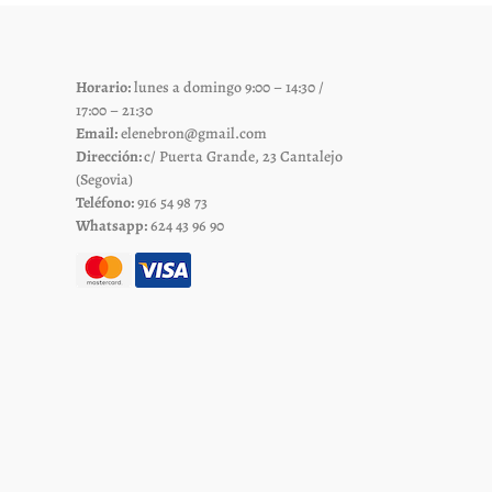
se
pueden
elegir
Horario:
lunes a domingo 9:00 – 14:30 /
en
17:00 – 21:30
la
Email:
elenebron@gmail.com
página
Dirección:
c/ Puerta Grande, 23 Cantalejo
de
(Segovia)
Teléfono:
916 54 98 73
to
producto
Whatsapp:
624 43 96 90