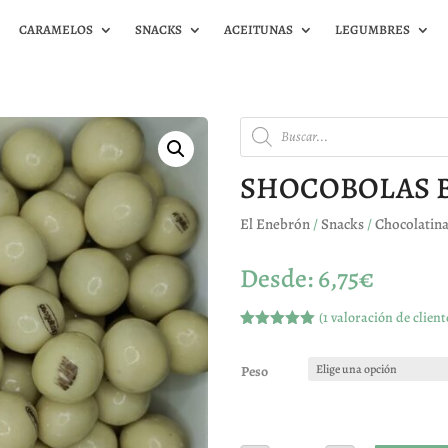
CARAMELOS
SNACKS
ACEITUNAS
LEGUMBRES
Búsqueda
de
productos
SHOCOBOLAS 
El Enebrón
/
Snacks
/
Chocolatin
Desde:
6,75
€
(
1
valoración de client
Valorado
con
5.00
de
5 en base
Peso
a
valoración
de un
cliente