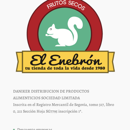
página
página
de
de
producto
producto
DANIKER DISTRIBUCION DE PRODUCTOS
ALIMENTICIOS SOCIEDAD LIMITADA
Inscrita en el Registro Mercantil de Segovia, tomo 317, libro
0, 211 Sección Hoja SG7795 inscripción 1ª.
Descuento empresas