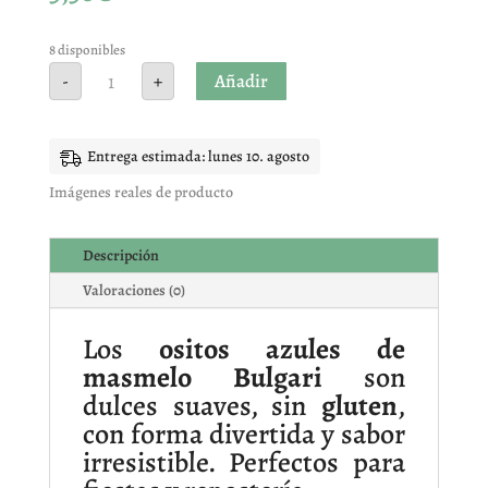
8 disponibles
OSITOS
Añadir
-
+
AZULES
BULGARI
10
UNIDADES
cantidad
Entrega estimada: lunes 10. agosto
Imágenes reales de producto
Descripción
Valoraciones (0)
Los
ositos azules de
masmelo Bulgari
son
dulces suaves, sin
gluten
,
con forma divertida y sabor
irresistible. Perfectos para