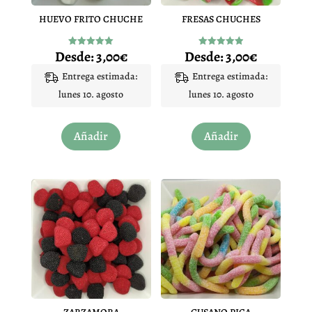
HUEVO FRITO CHUCHE
FRESAS CHUCHES
Desde:
3,00
€
Desde:
3,00
€
Valorado
Valorado
con
con
4.97
4.95
Entrega estimada:
Entrega estimada:
de 5
de 5
lunes 10. agosto
lunes 10. agosto
Este
Este
Añadir
Añadir
producto
producto
tiene
tiene
múltiples
múltiples
variantes.
variantes.
Las
Las
opciones
opciones
se
se
pueden
pueden
elegir
elegir
en
en