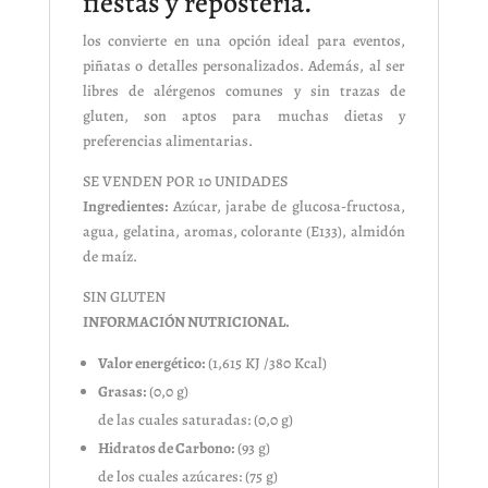
fiestas y repostería.
los convierte en una opción ideal para eventos,
piñatas o detalles personalizados. Además, al ser
libres de alérgenos comunes y sin trazas de
gluten, son aptos para muchas dietas y
preferencias alimentarias.
SE VENDEN POR 10 UNIDADES
Ingredientes:
Azúcar, jarabe de glucosa-fructosa,
agua, gelatina, aromas, colorante (E133), almidón
de maíz.
SIN GLUTEN
INFORMACIÓN NUTRICIONAL.
Valor energético:
(1,615 KJ /380 Kcal)
Grasas:
(0,0 g)
de las cuales saturadas: (0,0 g)
Hidratos de Carbono:
(93 g)
de los cuales azúcares: (75 g)