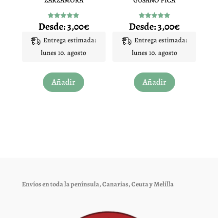
ZARZAMORA
GUSANO PICA
la
la
página
página
Desde:
3,00
€
Desde:
3,00
€
Valorado
Valorado
de
de
con
con
4.93
5.00
Entrega estimada:
Entrega estimada:
producto
producto
de 5
de 5
lunes 10. agosto
lunes 10. agosto
Este
Este
Añadir
Añadir
producto
producto
tiene
tiene
múltiples
múltiples
variantes.
variantes.
Las
Las
opciones
opciones
se
se
pueden
pueden
elegir
elegir
Envíos en toda la península, Canarias, Ceuta y Melilla
en
en
la
la