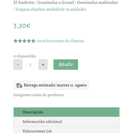
El Enebrón
/
Gominolas a Granel
/
Gominolas multicolor
/ lenguas chuches multifruit 15 unidades
3,30
€
(
19
valoraciones de clientes)
Valorado
con
4.84
de
5 en base
10 disponibles
a
lenguas
Añadir
-
+
valoracione
chuches
s de
multifruit
clientes
15
unidades
cantidad
Entrega estimada: martes 11. agosto
Imágenes reales de producto
Descripción
Información adicional
Valoraciones (19)