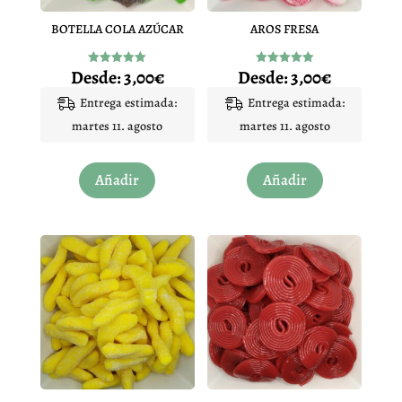
BOTELLA COLA AZÚCAR
AROS FRESA
Desde:
3,00
€
Desde:
3,00
€
Valorado
Valorado
con
con
5.00
4.92
Entrega estimada:
Entrega estimada:
de 5
de 5
martes 11. agosto
martes 11. agosto
Este
Este
Añadir
Añadir
producto
producto
tiene
tiene
múltiples
múltiples
variantes.
variantes.
Las
Las
opciones
opciones
se
se
pueden
pueden
elegir
elegir
en
en