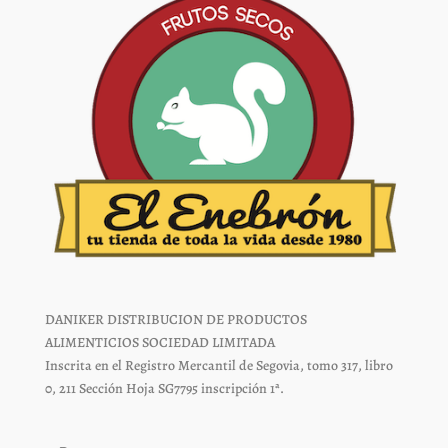
página
página
de
de
producto
producto
DANIKER DISTRIBUCION DE PRODUCTOS
ALIMENTICIOS SOCIEDAD LIMITADA
Inscrita en el Registro Mercantil de Segovia, tomo 317, libro
0, 211 Sección Hoja SG7795 inscripción 1ª.