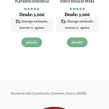
PLATANOS GOMINOLA
DISCO REGALIZ FRESA
la
la
página
página
Desde:
3,00
€
Desde:
3,00
€
Valorado
Valorado
de
de
con
con
5.00
4.94
Entrega estimada:
Entrega estimada:
producto
producto
de 5
de 5
martes 11. agosto
martes 11. agosto
Este
Este
Añadir
Añadir
producto
producto
tiene
tiene
múltiples
múltiples
variantes.
variantes.
Las
Las
opciones
opciones
se
se
pueden
pueden
elegir
elegir
Envíos en toda la península, Canarias, Ceuta y Melilla
en
en
la
la