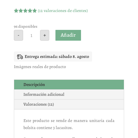
(
12
valoraciones de clientes)
Valorado
con
5.00
de
5 en base
96 disponibles
a
Lacasito
Añadir
-
+
valoracione
bolsa
s de
3
clientes
lacasitos
(1
unidad)
Entrega estimada: sábado 8. agosto
cantidad
Imágenes reales de producto
Descripción
Información adicional
Valoraciones (12)
Este producto se vende de manera unitaria cada
bolsita contiene 3 lacasitos.