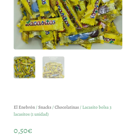
El Enebrón
/
Snacks
/
Chocolatinas
/ Lacasito bolsa 3
lacasitos (1 unidad)
0,50
€