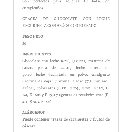
Son perfectos para rellenar tu bolsa de
cumpleaños.
GRAGEA DE CHOCOLATE CON LECHE
RECUBIERTA CON AZÚCAR COLOREADO
PESO NETO
3g
INGREDIENTES
Chocolate con leche (62%) (azúcar, manteca de
cacao, pasta de cacao,
leche
entera en
polvo,
leche
desnatada en polvo, emulgente
(lecitina de
soja
) y aroma. Cacao 37% mínimo),
azúcar, colorantes (E-171, E-163, E-101, E-120, E-
141, E-160a y E-153) y agentes de recubrimiento (E-
414, E-903, E-901).
ALÉRGENOS
Puede contener trazas de cacahuetes y frutos de
cáscara.