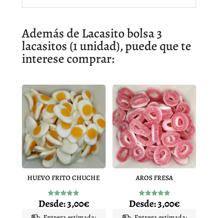
Además de Lacasito bolsa 3
lacasitos (1 unidad), puede que te
interese comprar:
HUEVO FRITO CHUCHE
AROS FRESA
Desde:
3,00
€
Desde:
3,00
€
Valorado
Valorado
con
con
4.97
4.92
Entrega estimada:
Entrega estimada: