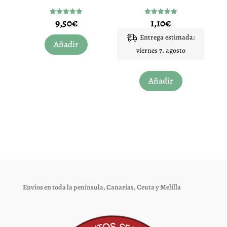
9,50
€
1,10
€
Valorado
Valorado
con
con
5.00
5.00
Entrega estimada:
de 5
de 5
Añadir
viernes 7. agosto
Añadir
Envíos en toda la península, Canarias, Ceuta y Melilla