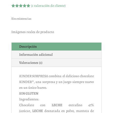
(
1
valoración de cliente)
Valorado
con
5.00
de
5 en base
Sin existencias
a
valoración
de un
cliente
Imágenes reales de producto
Descripción
Información adicional
Valoraciones (1)
KINDER SORPRESA
combina el delicioso chocolate
KINDER®, una sorpresa y un juego siempre nuevo
en un único huevo.
SIN GLUTEN
Ingredientes:
Chocolate con
LECHE
extrafino 47%
(azúcar,
LECHE
desnatada en polvo, manteca de