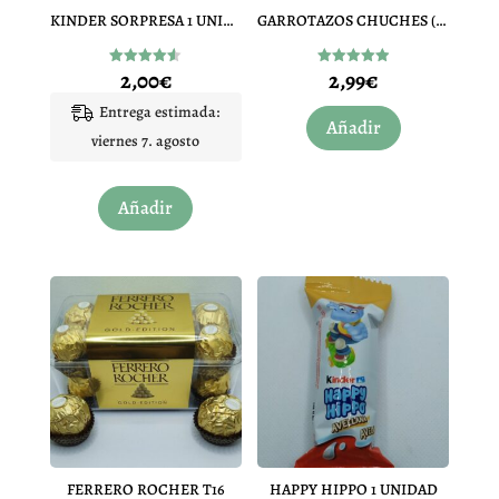
KINDER SORPRESA 1 UNIDAD
GARROTAZOS CHUCHES (CHOCOLATE 15 UNIDADES)
2,00
€
2,99
€
Valorado
Valorado
con
con
4.50
4.93
Entrega estimada:
de 5
de 5
Añadir
viernes 7. agosto
Añadir
FERRERO ROCHER T16
HAPPY HIPPO 1 UNIDAD