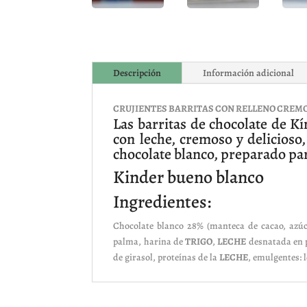
Descripción
Información adicional
CRUJIENTES BARRITAS CON RELLENO CREMOS
Las barritas de chocolate de K
con leche, cremoso y delicioso
chocolate blanco, preparado para
Kinder bueno blanco
Ingredientes:
Chocolate blanco 28% (manteca de cacao, azú
palma, harina de
TRIGO
,
LECHE
desnatada en 
de girasol, proteínas de la
LECHE
, emulgentes: l