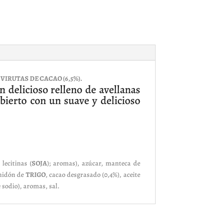
IRUTAS DE CACAO (6,5%).
 delicioso relleno de avellanas
bierto con un suave y delicioso
lecitinas (
SOJA
); aromas), azúcar, manteca de
lmidón de
TRIGO
, cacao desgrasado (0,4%), aceite
 sodio), aromas, sal.