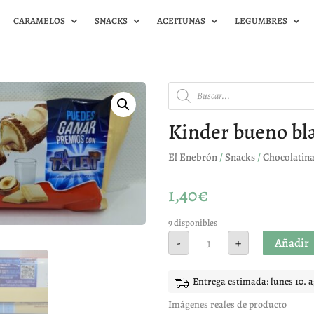
CARAMELOS
SNACKS
ACEITUNAS
LEGUMBRES
Búsqueda
de
productos
Kinder bueno bl
El Enebrón
/
Snacks
/
Chocolatin
1,40
€
9 disponibles
Kinder
Añadir
-
+
bueno
blanco
1
unidad
Entrega estimada: lunes 10. 
cantidad
Imágenes reales de producto