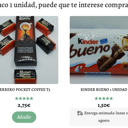
o 1 unidad, puede que te interese compra
FERRERO POCKET COFFEE T5
KINDER BUENO 1 UNIDAD
2,75
€
1,50
€
Valorado
Valorado
con
con
4.83
5.00
Entrega estimada: lunes 1
de 5
de 5
Añadir
agosto