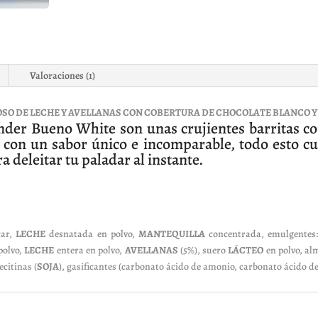
Valoraciones (1)
O DE LECHE Y AVELLANAS CON COBERTURA DE CHOCOLATE BLANCO Y V
índer Bueno White son unas crujientes barritas con
, con un sabor único e incomparable, todo esto cu
 deleitar tu paladar al instante.
car,
LECHE
desnatada en polvo,
MANTEQUILLA
concentrada, emulgentes: 
polvo,
LECHE
entera en polvo,
AVELLANAS
(5%), suero
LÁCTEO
en polvo, a
ecitinas (
SOJA
), gasificantes (carbonato ácido de amonio, carbonato ácido de