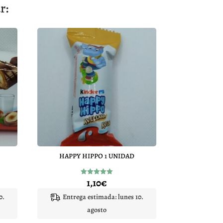
r:
HAPPY HIPPO 1 UNIDAD
1,10
€
Valorado
con
5.00
0.
Entrega estimada: lunes 10.
de 5
agosto