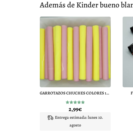
Además de Kinder bueno blanc
GARROTAZOS CHUCHES COLORES 15 UNIDADES
2,99
€
Valorado
con
4.95
Entrega estimada: lunes 10.
de 5
agosto