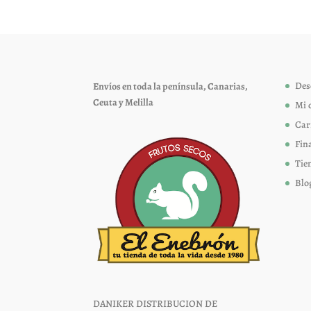
opciones
se
pueden
elegir
Des
Envíos en toda la península, Canarias,
en
Ceuta y Melilla
Mi 
la
página
Car
de
Fin
producto
Tie
Blo
DANIKER DISTRIBUCION DE