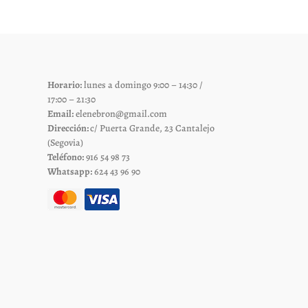
es
opciones
se
pueden
elegir
Horario:
lunes a domingo 9:00 – 14:30 /
en
17:00 – 21:30
la
Email:
elenebron@gmail.com
página
Dirección:
c/ Puerta Grande, 23 Cantalejo
de
(Segovia)
Teléfono:
916 54 98 73
to
producto
Whatsapp:
624 43 96 90