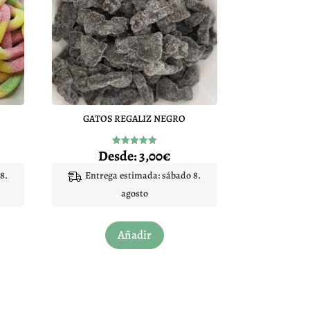
GATOS REGALIZ NEGRO
Desde:
3,00
€
Valorado
con
4.91
8.
Entrega estimada: sábado 8.
de 5
agosto
Este
Añadir
to
producto
tiene
les
múltiples
es.
variantes.
Las