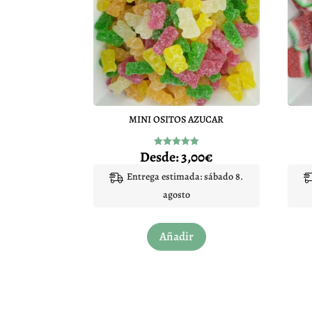
MINI OSITOS AZUCAR
Desde:
3,00
€
Valorado
con
5.00
Entrega estimada: sábado 8.
de 5
agosto
Este
Añadir
producto
tiene
múltiples
variantes.
Las