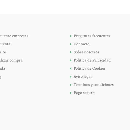
opciones
opcion
se
se
pueden
pueden
elegir
elegir
cuento empresas
Preguntas frecuentes
en
en
cuenta
Contacto
la
la
página
página
rito
Sobre nosotros
de
de
alizar compra
Política de Privacidad
producto
produc
nda
Política de Cookies
g
Aviso legal
Términos y condiciones
Pago seguro