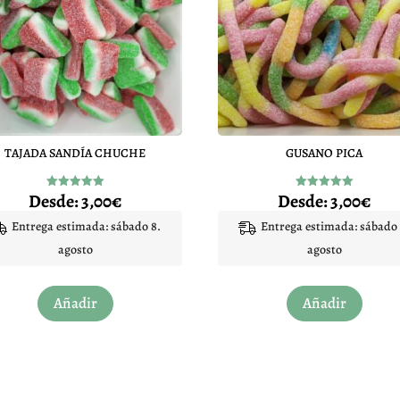
TAJADA SANDÍA CHUCHE
GUSANO PICA
Desde:
3,00
€
Desde:
3,00
€
Valorado
Valorado
con
con
5.00
5.00
Entrega estimada: sábado 8.
Entrega estimada: sábado 
de 5
de 5
agosto
agosto
Este
Este
Añadir
Añadir
producto
produc
tiene
tiene
múltiples
múltip
variantes.
variant
Las
Las