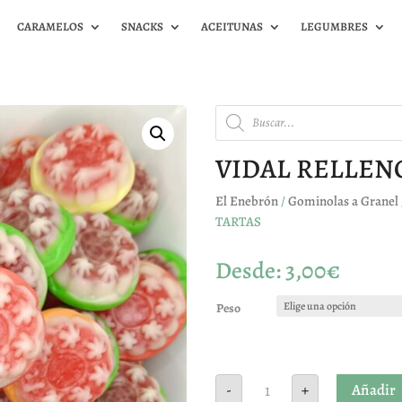
CARAMELOS
SNACKS
ACEITUNAS
LEGUMBRES
Búsqueda
de
productos
VIDAL RELLEN
El Enebrón
/
Gominolas a Granel
TARTAS
Desde:
3,00
€
Peso
VIDAL
Añadir
-
+
RELLENOLAS