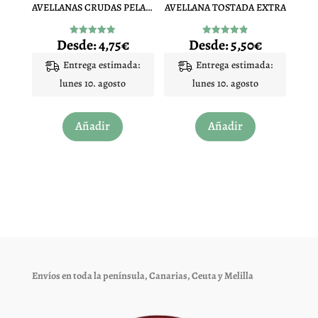
AVELLANAS CRUDAS PELADAS
AVELLANA TOSTADA EXTRA
la
la
página
página
Desde:
4,75
€
Desde:
5,50
€
Valorado
Valorado
de
de
con
con
4.92
4.86
Entrega estimada:
Entrega estimada:
producto
producto
de 5
de 5
lunes 10. agosto
lunes 10. agosto
Este
Este
Añadir
Añadir
producto
producto
tiene
tiene
múltiples
múltiples
variantes.
variantes.
Las
Las
opciones
opciones
se
se
pueden
pueden
elegir
elegir
Envíos en toda la península, Canarias, Ceuta y Melilla
en
en
la
la