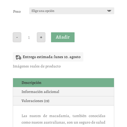
Valorado
con
4.89
de
5 en base
Peso
a
valoracione
s de
clientes
Nuez
Añadir
-
+
de
macadamia
cruda
cantidad
Entrega estimada: lunes 10. agosto
Imágenes reales de producto
Descripción
Información adicional
Valoraciones (19)
Las nueces de macadamia, también conocidas
como nueces australianas, son un seguro de salud