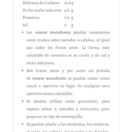
Hidratos de Carbono
13.8
g
De los cuales azúcares
4.6
g
Proteínas
7.9
g
Sal
0
g
Las
nueces macadamia
pueden consumirse
tanto crudas como tostadas o saladas, al igual
que todos los frutos secos. La forma más
saludable de comerlas es en crudo y sin sal y
están deliciosas.
Son frutos secos y por tanto un puñado
de
nueces macadamia
se pueden tomar como
snack o aperitivo en lugar de cualquier otro
aperitivo menos saludable.
Se pueden utilizar como guarnición, para
espesar salsas o, tostadas y trituradas, para
preparar un tipo de mantequilla.
Se pueden añadir a las ensaladas, las verduras,
el arroz, las galletas, los pasteles y los helados.