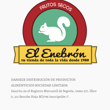
página
página
de
de
producto
producto
DANIKER DISTRIBUCION DE PRODUCTOS
ALIMENTICIOS SOCIEDAD LIMITADA
Inscrita en el Registro Mercantil de Segovia, tomo 317, libro
0, 211 Sección Hoja SG7795 inscripción 1ª.